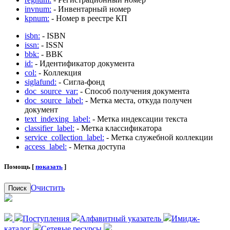
invnum:
- Инвентарный номер
kpnum:
- Номер в реестре КП
isbn:
- ISBN
issn:
- ISSN
bbk:
- BBK
id:
- Идентификатор документа
col:
- Коллекция
siglafund:
- Сигла-фонд
doc_source_var:
- Способ получения документа
doc_source_label:
- Метка места, откуда получен
документ
text_indexing_label:
- Метка индексации текста
classifier_label:
- Метка классификатора
service_collection_label:
- Метка служебной коллекции
access_label:
- Метка доступа
Помощь [
показать
]
Очистить
Поиск
Поступления
Алфавитный указатель
Имидж-
каталог
Сетевые ресурсы