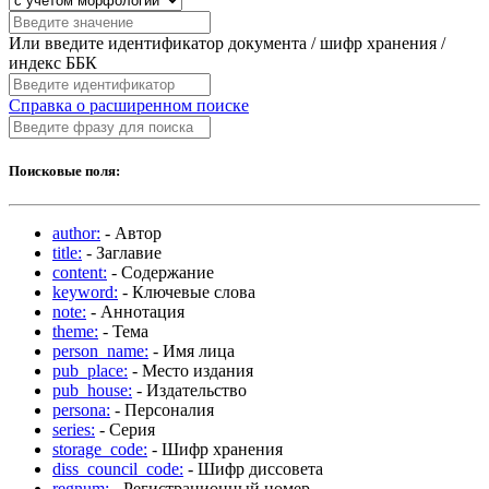
Или введите идентификатор документа / шифр хранения /
индекс ББК
Справка о расширенном поиске
Поисковые поля:
author:
- Автор
title:
- Заглавие
content:
- Содержание
keyword:
- Ключевые слова
note:
- Аннотация
theme:
- Тема
person_name:
- Имя лица
pub_place:
- Место издания
pub_house:
- Издательство
persona:
- Персоналия
series:
- Серия
storage_code:
- Шифр хранения
diss_council_code:
- Шифр диссовета
regnum:
- Регистрационный номер