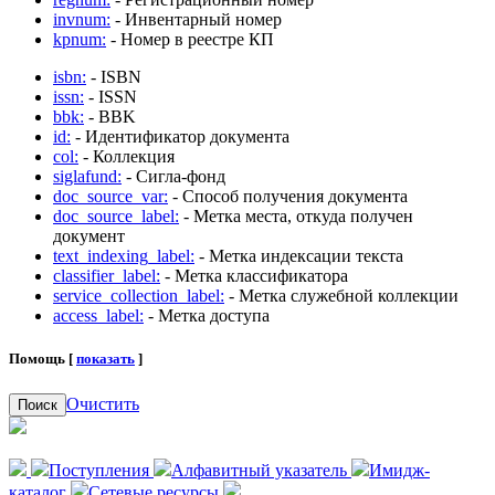
invnum:
- Инвентарный номер
kpnum:
- Номер в реестре КП
isbn:
- ISBN
issn:
- ISSN
bbk:
- BBK
id:
- Идентификатор документа
col:
- Коллекция
siglafund:
- Сигла-фонд
doc_source_var:
- Способ получения документа
doc_source_label:
- Метка места, откуда получен
документ
text_indexing_label:
- Метка индексации текста
classifier_label:
- Метка классификатора
service_collection_label:
- Метка служебной коллекции
access_label:
- Метка доступа
Помощь [
показать
]
Очистить
Поиск
Поступления
Алфавитный указатель
Имидж-
каталог
Сетевые ресурсы