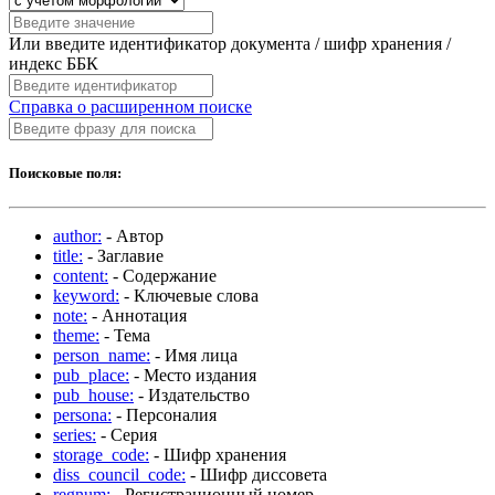
Или введите идентификатор документа / шифр хранения /
индекс ББК
Справка о расширенном поиске
Поисковые поля:
author:
- Автор
title:
- Заглавие
content:
- Содержание
keyword:
- Ключевые слова
note:
- Аннотация
theme:
- Тема
person_name:
- Имя лица
pub_place:
- Место издания
pub_house:
- Издательство
persona:
- Персоналия
series:
- Серия
storage_code:
- Шифр хранения
diss_council_code:
- Шифр диссовета
regnum:
- Регистрационный номер