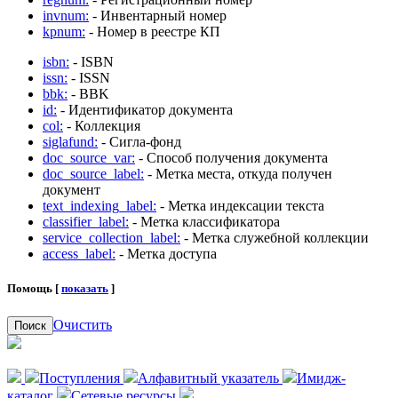
invnum:
- Инвентарный номер
kpnum:
- Номер в реестре КП
isbn:
- ISBN
issn:
- ISSN
bbk:
- BBK
id:
- Идентификатор документа
col:
- Коллекция
siglafund:
- Сигла-фонд
doc_source_var:
- Способ получения документа
doc_source_label:
- Метка места, откуда получен
документ
text_indexing_label:
- Метка индексации текста
classifier_label:
- Метка классификатора
service_collection_label:
- Метка служебной коллекции
access_label:
- Метка доступа
Помощь [
показать
]
Очистить
Поиск
Поступления
Алфавитный указатель
Имидж-
каталог
Сетевые ресурсы