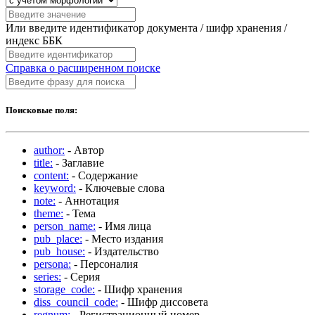
Или введите идентификатор документа / шифр хранения /
индекс ББК
Справка о расширенном поиске
Поисковые поля:
author:
- Автор
title:
- Заглавие
content:
- Содержание
keyword:
- Ключевые слова
note:
- Аннотация
theme:
- Тема
person_name:
- Имя лица
pub_place:
- Место издания
pub_house:
- Издательство
persona:
- Персоналия
series:
- Серия
storage_code:
- Шифр хранения
diss_council_code:
- Шифр диссовета
regnum:
- Регистрационный номер