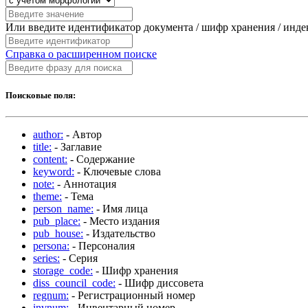
Или введите идентификатор документа / шифр хранения / инд
Справка о расширенном поиске
Поисковые поля:
author:
- Автор
title:
- Заглавие
content:
- Содержание
keyword:
- Ключевые слова
note:
- Аннотация
theme:
- Тема
person_name:
- Имя лица
pub_place:
- Место издания
pub_house:
- Издательство
persona:
- Персоналия
series:
- Серия
storage_code:
- Шифр хранения
diss_council_code:
- Шифр диссовета
regnum:
- Регистрационный номер
invnum:
- Инвентарный номер