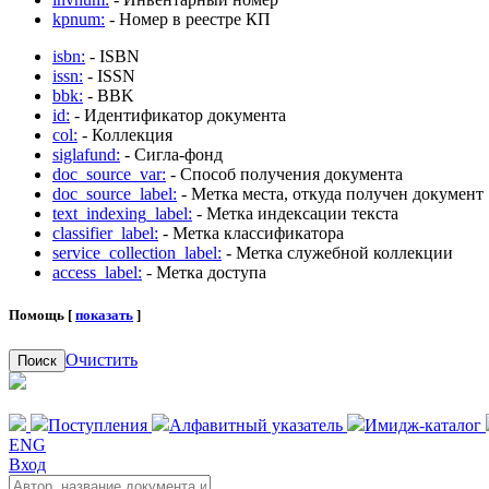
kpnum:
- Номер в реестре КП
isbn:
- ISBN
issn:
- ISSN
bbk:
- BBK
id:
- Идентификатор документа
col:
- Коллекция
siglafund:
- Сигла-фонд
doc_source_var:
- Способ получения документа
doc_source_label:
- Метка места, откуда получен документ
text_indexing_label:
- Метка индексации текста
classifier_label:
- Метка классификатора
service_collection_label:
- Метка служебной коллекции
access_label:
- Метка доступа
Помощь [
показать
]
Очистить
Поиск
Поступления
Алфавитный указатель
Имидж-каталог
ENG
Вход