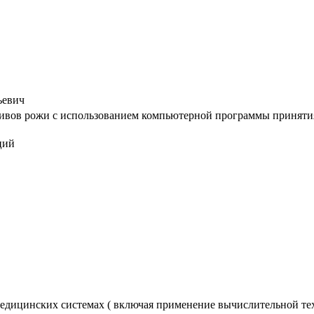
ьевич
вов рожи с использованием компьютерной программы принятия ре
ций
едицинских системах ( включая применение вычислительной те