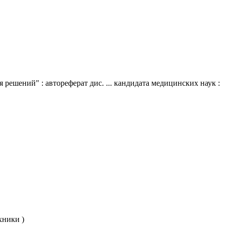
шений" : автореферат дис. ... кандидата медицинских наук :
хники )