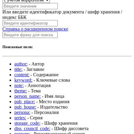
Или введите идентификатор документа / шифр хранения /
индекс ББК
Справка о расширенном поиске
Поисковые поля:
author:
- Автор
title:
- Заглавие
content:
- Содержание
keyword:
- Ключевые слова
note:
- Аннотация
theme:
- Тема
person_name:
- Имя лица
pub_place:
- Место издания
pub_house:
- Издательство
persona:
- Персоналия
series:
- Серия
storage_code:
- Шифр хранения
diss_council_code:
- Шифр диссовета
regnum:
- Регистрационный номер