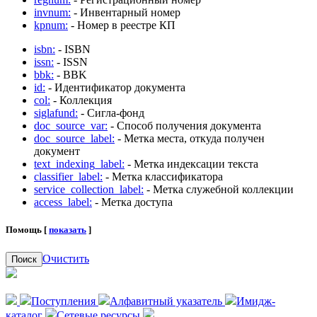
invnum:
- Инвентарный номер
kpnum:
- Номер в реестре КП
isbn:
- ISBN
issn:
- ISSN
bbk:
- BBK
id:
- Идентификатор документа
col:
- Коллекция
siglafund:
- Сигла-фонд
doc_source_var:
- Способ получения документа
doc_source_label:
- Метка места, откуда получен
документ
text_indexing_label:
- Метка индексации текста
classifier_label:
- Метка классификатора
service_collection_label:
- Метка служебной коллекции
access_label:
- Метка доступа
Помощь [
показать
]
Очистить
Поиск
Поступления
Алфавитный указатель
Имидж-
каталог
Сетевые ресурсы