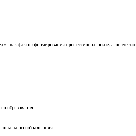
жа как фактор формирования профессионально-педагогической на
й
ого образования
ссионального образования