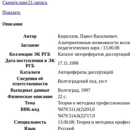
Скачать marc21-запись
Показать
Описание
Автор
Кириллов, Павел Васильевич
Альтернативные возможности коллед
Заглавие
педагогических наук : 13.00.08
Коллекции ЭК РГБ
Каталог авторефератов диссертаци
Дата поступления в ЭК
17.11.1998
РГБ
Каталоги
Авторефераты диссертаций
Сведения об
Волгоградский пед. ун-т
ответственности
Выходные данные
Волгоград, 1997
Физическое описание
22 с.
Тема
Теория и методика профессиональн
BBK-код
Ч479.511,6(2)203,0
Ч479.514,6(2)717,0
Специальность
13.00.08: Теория и методика профе
Язык
Русский