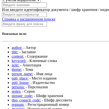
Или введите идентификатор документа / шифр хранения / инд
Справка о расширенном поиске
Поисковые поля:
author:
- Автор
title:
- Заглавие
content:
- Содержание
keyword:
- Ключевые слова
note:
- Аннотация
theme:
- Тема
person_name:
- Имя лица
pub_place:
- Место издания
pub_house:
- Издательство
persona:
- Персоналия
series:
- Серия
storage_code:
- Шифр хранения
diss_council_code:
- Шифр диссовета
regnum:
- Регистрационный номер
invnum:
- Инвентарный номер