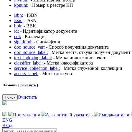
kpnum:
- Номер в реестре КП
isbn:
- ISBN
issn:
- ISSN
bbk:
- BBK
id:
- Идентификатор документа
col:
- Коллекция
siglafund:
- Сигла-фонд
doc_source_var:
- Способ получения документа
doc_source_label:
- Метка места, откуда получен документ
text_indexing_label:
- Метка индексации текста
classifier_label:
- Метка классификатора
service_collection_label:
- Метка служебной коллекции
access_label:
- Метка доступа
Помощь [
показать
]
Очистить
Поиск
Поступления
Алфавитный указатель
Имидж-каталог
ENG
Вход