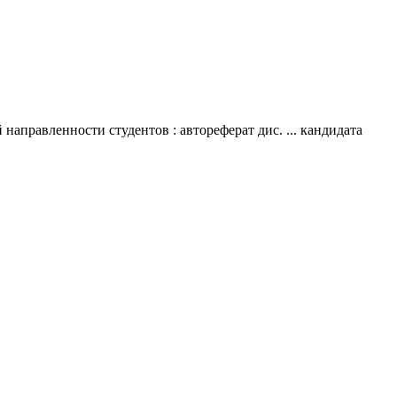
правленности студентов : автореферат дис. ... кандидата