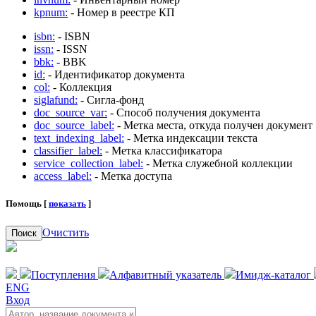
kpnum:
- Номер в реестре КП
isbn:
- ISBN
issn:
- ISSN
bbk:
- BBK
id:
- Идентификатор документа
col:
- Коллекция
siglafund:
- Сигла-фонд
doc_source_var:
- Способ получения документа
doc_source_label:
- Метка места, откуда получен документ
text_indexing_label:
- Метка индексации текста
classifier_label:
- Метка классификатора
service_collection_label:
- Метка служебной коллекции
access_label:
- Метка доступа
Помощь [
показать
]
Очистить
Поиск
Поступления
Алфавитный указатель
Имидж-каталог
ENG
Вход