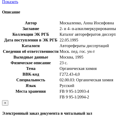
Показать
Описание
Автор
Москаленко, Анна Иосифовна
Заглавие
2- и 4- α-алкилмеркурированные
Коллекции ЭК РГБ
Каталог авторефератов диссер
Дата поступления в ЭК РГБ
22.05.1995
Каталоги
Авторефераты диссертаций
Сведения об ответственности
Моск. пед. гос. ун-т
Выходные данные
Москва, 1995
Физическое описание
23 с.
Тема
Органическая химия
BBK-код
Г272.43-4,0
Специальность
02.00.03: Органическая химия
Язык
Русский
Места хранения
FB 9 95-1/2093-4
FB 9 95-1/2094-2
×
Электронный заказ документа в читальный зал