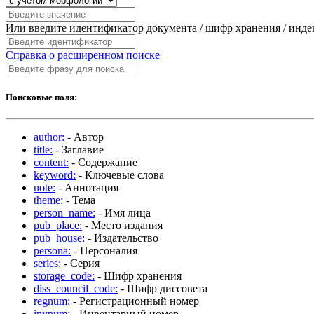
Или введите идентификатор документа / шифр хранения / инд
Справка о расширенном поиске
Поисковые поля:
author:
- Автор
title:
- Заглавие
content:
- Содержание
keyword:
- Ключевые слова
note:
- Аннотация
theme:
- Тема
person_name:
- Имя лица
pub_place:
- Место издания
pub_house:
- Издательство
persona:
- Персоналия
series:
- Серия
storage_code:
- Шифр хранения
diss_council_code:
- Шифр диссовета
regnum:
- Регистрационный номер
invnum:
- Инвентарный номер