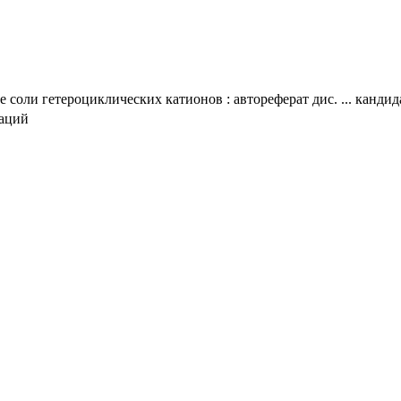
 соли гетероциклических катионов : автореферат дис. ... кандид
таций