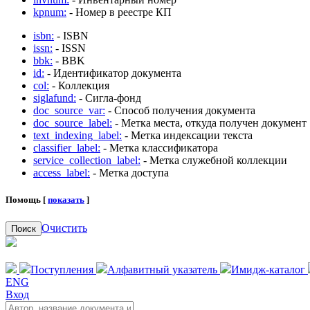
kpnum:
- Номер в реестре КП
isbn:
- ISBN
issn:
- ISSN
bbk:
- BBK
id:
- Идентификатор документа
col:
- Коллекция
siglafund:
- Сигла-фонд
doc_source_var:
- Способ получения документа
doc_source_label:
- Метка места, откуда получен документ
text_indexing_label:
- Метка индексации текста
classifier_label:
- Метка классификатора
service_collection_label:
- Метка служебной коллекции
access_label:
- Метка доступа
Помощь [
показать
]
Очистить
Поиск
Поступления
Алфавитный указатель
Имидж-каталог
ENG
Вход