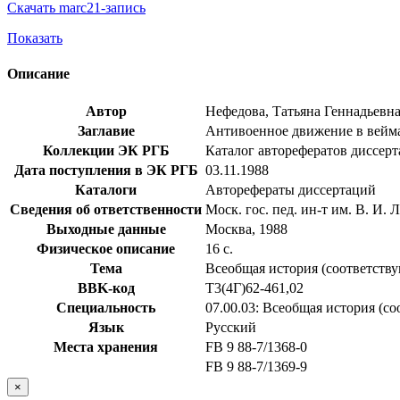
Скачать marc21-запись
Показать
Описание
Автор
Нефедова, Татьяна Геннадьевн
Заглавие
Антивоенное движение в веймар
Коллекции ЭК РГБ
Каталог авторефератов диссер
Дата поступления в ЭК РГБ
03.11.1988
Каталоги
Авторефераты диссертаций
Сведения об ответственности
Моск. гос. пед. ин-т им. В. И. 
Выходные данные
Москва, 1988
Физическое описание
16 с.
Тема
Всеобщая история (соответств
BBK-код
Т3(4Г)62-461,02
Специальность
07.00.03: Всеобщая история (с
Язык
Русский
Места хранения
FB 9 88-7/1368-0
FB 9 88-7/1369-9
×