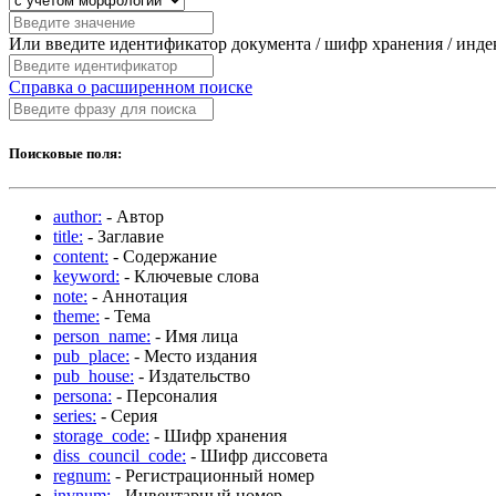
Или введите идентификатор документа / шифр хранения / инд
Справка о расширенном поиске
Поисковые поля:
author:
- Автор
title:
- Заглавие
content:
- Содержание
keyword:
- Ключевые слова
note:
- Аннотация
theme:
- Тема
person_name:
- Имя лица
pub_place:
- Место издания
pub_house:
- Издательство
persona:
- Персоналия
series:
- Серия
storage_code:
- Шифр хранения
diss_council_code:
- Шифр диссовета
regnum:
- Регистрационный номер
invnum:
- Инвентарный номер