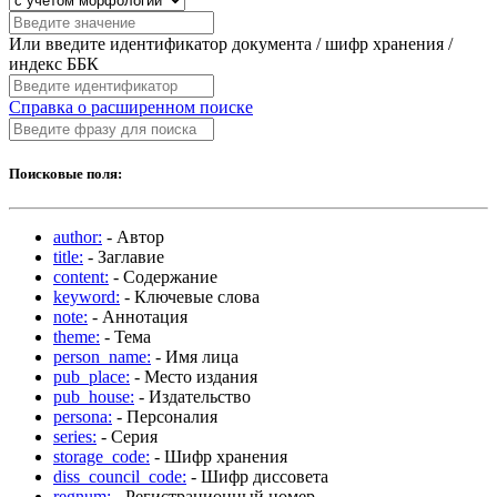
Или введите идентификатор документа / шифр хранения /
индекс ББК
Справка о расширенном поиске
Поисковые поля:
author:
- Автор
title:
- Заглавие
content:
- Содержание
keyword:
- Ключевые слова
note:
- Аннотация
theme:
- Тема
person_name:
- Имя лица
pub_place:
- Место издания
pub_house:
- Издательство
persona:
- Персоналия
series:
- Серия
storage_code:
- Шифр хранения
diss_council_code:
- Шифр диссовета
regnum:
- Регистрационный номер