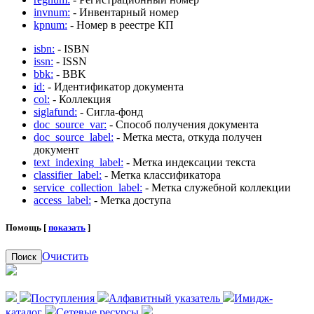
invnum:
- Инвентарный номер
kpnum:
- Номер в реестре КП
isbn:
- ISBN
issn:
- ISSN
bbk:
- BBK
id:
- Идентификатор документа
col:
- Коллекция
siglafund:
- Сигла-фонд
doc_source_var:
- Способ получения документа
doc_source_label:
- Метка места, откуда получен
документ
text_indexing_label:
- Метка индексации текста
classifier_label:
- Метка классификатора
service_collection_label:
- Метка служебной коллекции
access_label:
- Метка доступа
Помощь [
показать
]
Очистить
Поиск
Поступления
Алфавитный указатель
Имидж-
каталог
Сетевые ресурсы