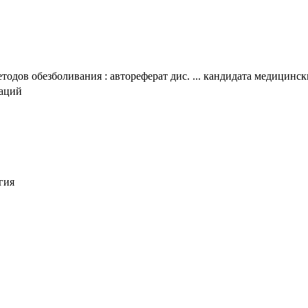
дов обезболивания : автореферат дис. ... кандидата медицински
таций
гия