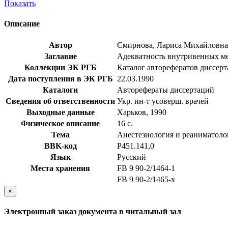
Показать
Описание
Автор
Смирнова, Лариса Михайловна
Заглавие
Адекватность внутривенных мето
Коллекции ЭК РГБ
Каталог авторефератов диссер
Дата поступления в ЭК РГБ
22.03.1990
Каталоги
Авторефераты диссертаций
Сведения об ответственности
Укр. ин-т усоверш. врачей
Выходные данные
Харьков, 1990
Физическое описание
16 с.
Тема
Анестезиология и реаниматоло
BBK-код
Р451.141,0
Язык
Русский
Места хранения
FB 9 90-2/1464-1
FB 9 90-2/1465-x
×
Электронный заказ документа в читальный зал