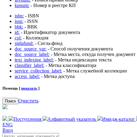
kpnum:
- Номер в реестре КП
isbn:
- ISBN
issn:
- ISSN
bbk:
- BBK
id:
- Идентификатор документа
col:
- Коллекция
siglafund:
- Сигла-фонд
doc_source_var:
- Способ получения документа
doc_source_label:
- Метка места, откуда получен документ
text_indexing_label:
- Метка индексации текста
classifier_label:
- Метка классификатора
service_collection_label:
- Метка служебной коллекции
access_label:
- Метка доступа
Помощь [
показать
]
Очистить
Поиск
Поступления
Алфавитный указатель
Имидж-каталог
ENG
Вход