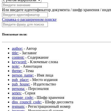
Или введите идентификатор документа / шифр хранения / инд
Справка о расширенном поиске
Поисковые поля:
author:
- Автор
title:
- Заглавие
content:
- Содержание
keyword:
- Ключевые слова
note:
- Аннотация
theme:
- Тема
person_name:
- Имя лица
pub_place:
- Место издания
pub_house:
- Издательство
persona:
- Персоналия
series:
- Серия
storage_code:
- Шифр хранения
diss_council_code:
- Шифр диссовета
regnum:
- Регистрационный номер
invnum:
- Инвентарный номер