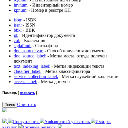
invnum:
- Инвентарный номер
kpnum:
- Номер в реестре КП
isbn:
- ISBN
issn:
- ISSN
bbk:
- BBK
id:
- Идентификатор документа
col:
- Коллекция
siglafund:
- Сигла-фонд
doc_source_var:
- Способ получения документа
doc_source_label:
- Метка места, откуда получен
документ
text_indexing_label:
- Метка индексации текста
classifier_label:
- Метка классификатора
service_collection_label:
- Метка служебной коллекции
access_label:
- Метка доступа
Помощь [
показать
]
Очистить
Поиск
Поступления
Алфавитный указатель
Имидж-
каталог
Сетевые ресурсы