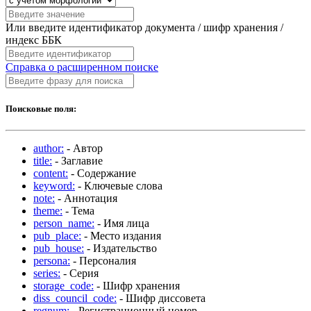
Или введите идентификатор документа / шифр хранения /
индекс ББК
Справка о расширенном поиске
Поисковые поля:
author:
- Автор
title:
- Заглавие
content:
- Содержание
keyword:
- Ключевые слова
note:
- Аннотация
theme:
- Тема
person_name:
- Имя лица
pub_place:
- Место издания
pub_house:
- Издательство
persona:
- Персоналия
series:
- Серия
storage_code:
- Шифр хранения
diss_council_code:
- Шифр диссовета
regnum:
- Регистрационный номер