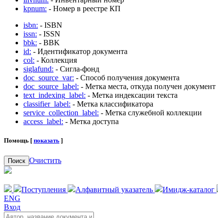
kpnum:
- Номер в реестре КП
isbn:
- ISBN
issn:
- ISSN
bbk:
- BBK
id:
- Идентификатор документа
col:
- Коллекция
siglafund:
- Сигла-фонд
doc_source_var:
- Способ получения документа
doc_source_label:
- Метка места, откуда получен документ
text_indexing_label:
- Метка индексации текста
classifier_label:
- Метка классификатора
service_collection_label:
- Метка служебной коллекции
access_label:
- Метка доступа
Помощь [
показать
]
Очистить
Поиск
Поступления
Алфавитный указатель
Имидж-каталог
ENG
Вход