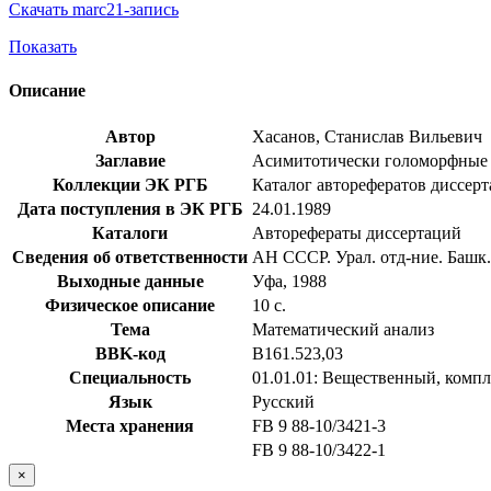
Скачать marc21-запись
Показать
Описание
Автор
Хасанов, Станислав Вильевич
Заглавие
Асимитотически голоморфные фу
Коллекции ЭК РГБ
Каталог авторефератов диссер
Дата поступления в ЭК РГБ
24.01.1989
Каталоги
Авторефераты диссертаций
Сведения об ответственности
АН СССР. Урал. отд-ние. Башк.
Выходные данные
Уфа, 1988
Физическое описание
10 с.
Тема
Математический анализ
BBK-код
В161.523,03
Специальность
01.01.01: Вещественный, комп
Язык
Русский
Места хранения
FB 9 88-10/3421-3
FB 9 88-10/3422-1
×