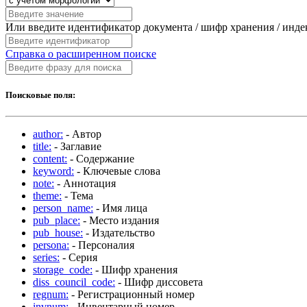
Или введите идентификатор документа / шифр хранения / инд
Справка о расширенном поиске
Поисковые поля:
author:
- Автор
title:
- Заглавие
content:
- Содержание
keyword:
- Ключевые слова
note:
- Аннотация
theme:
- Тема
person_name:
- Имя лица
pub_place:
- Место издания
pub_house:
- Издательство
persona:
- Персоналия
series:
- Серия
storage_code:
- Шифр хранения
diss_council_code:
- Шифр диссовета
regnum:
- Регистрационный номер
invnum:
- Инвентарный номер