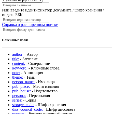
Или введите идентификатор документа / шифр хранения /
индекс ББК
Справка о расширенном поиске
Поисковые поля:
author:
- Автор
title:
- Заглавие
content:
- Содержание
keyword:
- Ключевые слова
note:
- Аннотация
theme:
- Тема
person_name:
- Имя лица
pub_place:
- Место издания
pub_house:
- Издательство
persona:
- Персоналия
series:
- Серия
storage_code:
- Шифр хранения
diss_council_code:
- Шифр диссовета
regnum:
- Регистрационный номер