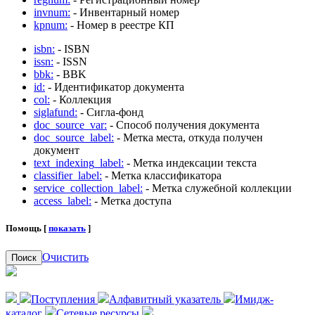
invnum:
- Инвентарный номер
kpnum:
- Номер в реестре КП
isbn:
- ISBN
issn:
- ISSN
bbk:
- BBK
id:
- Идентификатор документа
col:
- Коллекция
siglafund:
- Сигла-фонд
doc_source_var:
- Способ получения документа
doc_source_label:
- Метка места, откуда получен
документ
text_indexing_label:
- Метка индексации текста
classifier_label:
- Метка классификатора
service_collection_label:
- Метка служебной коллекции
access_label:
- Метка доступа
Помощь [
показать
]
Очистить
Поиск
Поступления
Алфавитный указатель
Имидж-
каталог
Сетевые ресурсы