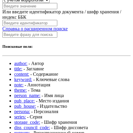
Или введите идентификатор документа / шифр хранения /
индекс ББК
Справка о расширенном поиске
Поисковые поля:
author:
- Автор
title:
- Заглавие
content:
- Содержание
keyword:
- Ключевые слова
note:
- Аннотация
theme:
- Тема
person_name:
- Имя лица
pub_place:
- Место издания
pub_house:
- Издательство
persona:
- Персоналия
series:
- Серия
storage_code:
- Шифр хранения
diss_council_code:
- Шифр диссовета
regnum:
- Регистрационный номер