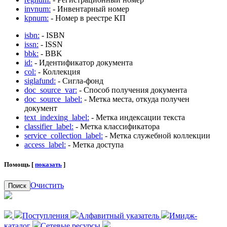
invnum:
- Инвентарный номер
kpnum:
- Номер в реестре КП
isbn:
- ISBN
issn:
- ISSN
bbk:
- BBK
id:
- Идентификатор документа
col:
- Коллекция
siglafund:
- Сигла-фонд
doc_source_var:
- Способ получения документа
doc_source_label:
- Метка места, откуда получен
документ
text_indexing_label:
- Метка индексации текста
classifier_label:
- Метка классификатора
service_collection_label:
- Метка служебной коллекции
access_label:
- Метка доступа
Помощь [
показать
]
Очистить
Поиск
Поступления
Алфавитный указатель
Имидж-
каталог
Сетевые ресурсы