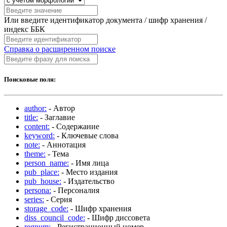
Или введите идентификатор документа / шифр хранения /
индекс ББК
Справка о расширенном поиске
Поисковые поля:
author:
- Автор
title:
- Заглавие
content:
- Содержание
keyword:
- Ключевые слова
note:
- Аннотация
theme:
- Тема
person_name:
- Имя лица
pub_place:
- Место издания
pub_house:
- Издательство
persona:
- Персоналия
series:
- Серия
storage_code:
- Шифр хранения
diss_council_code:
- Шифр диссовета
regnum:
- Регистрационный номер