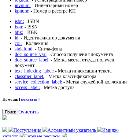
invnum:
- Инвентарный номер
kpnum:
- Номер в реестре КП
isbn:
- ISBN
issn:
- ISSN
bbk:
- BBK
id:
- Идентификатор документа
col:
- Коллекция
siglafund:
- Сигла-фонд
doc_source_var:
- Способ получения документа
doc_source_label:
- Метка места, откуда получен
документ
text_indexing_label:
- Метка индексации текста
classifier_label:
- Метка классификатора
service_collection_label:
- Метка служебной коллекции
access_label:
- Метка доступа
Помощь [
показать
]
Очистить
Поиск
Поступления
Алфавитный указатель
Имидж-
каталог
Сетевые ресурсы