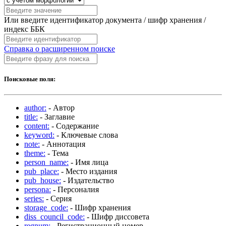
Или введите идентификатор документа / шифр хранения /
индекс ББК
Справка о расширенном поиске
Поисковые поля:
author:
- Автор
title:
- Заглавие
content:
- Содержание
keyword:
- Ключевые слова
note:
- Аннотация
theme:
- Тема
person_name:
- Имя лица
pub_place:
- Место издания
pub_house:
- Издательство
persona:
- Персоналия
series:
- Серия
storage_code:
- Шифр хранения
diss_council_code:
- Шифр диссовета
regnum:
- Регистрационный номер