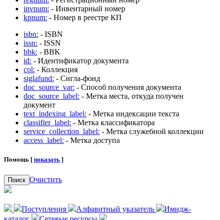
invnum:
- Инвентарный номер
kpnum:
- Номер в реестре КП
isbn:
- ISBN
issn:
- ISSN
bbk:
- BBK
id:
- Идентификатор документа
col:
- Коллекция
siglafund:
- Сигла-фонд
doc_source_var:
- Способ получения документа
doc_source_label:
- Метка места, откуда получен
документ
text_indexing_label:
- Метка индексации текста
classifier_label:
- Метка классификатора
service_collection_label:
- Метка служебной коллекции
access_label:
- Метка доступа
Помощь [
показать
]
Очистить
Поиск
Поступления
Алфавитный указатель
Имидж-
каталог
Сетевые ресурсы