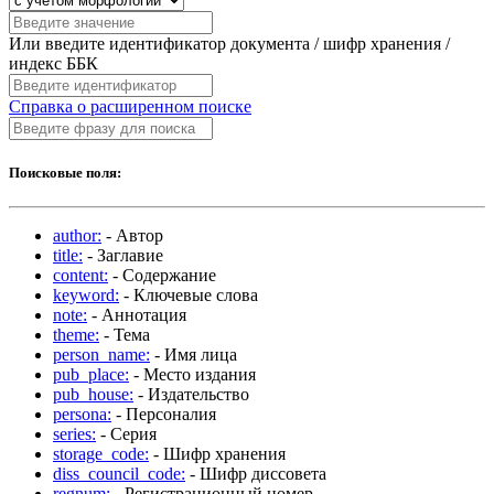
Или введите идентификатор документа / шифр хранения /
индекс ББК
Справка о расширенном поиске
Поисковые поля:
author:
- Автор
title:
- Заглавие
content:
- Содержание
keyword:
- Ключевые слова
note:
- Аннотация
theme:
- Тема
person_name:
- Имя лица
pub_place:
- Место издания
pub_house:
- Издательство
persona:
- Персоналия
series:
- Серия
storage_code:
- Шифр хранения
diss_council_code:
- Шифр диссовета
regnum:
- Регистрационный номер