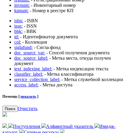
invnum:
- Инвентарный номер
kpnum:
- Номер в реестре КП
isbn:
- ISBN
issn:
- ISSN
bbk:
- BBK
id:
- Идентификатор документа
col:
- Коллекция
siglafund:
- Сигла-фонд
doc_source_var:
- Способ получения документа
doc_source_label:
- Метка места, откуда получен
документ
text_indexing_label:
- Метка индексации текста
classifier_label:
- Метка классификатора
service_collection_label:
- Метка служебной коллекции
access_label:
- Метка доступа
Помощь [
показать
]
Очистить
Поиск
Поступления
Алфавитный указатель
Имидж-
каталог
Сетевые ресурсы