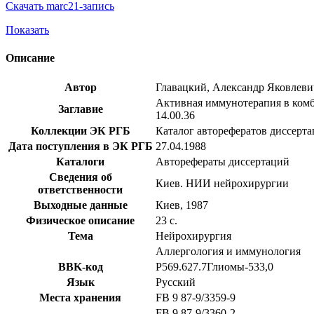
Скачать marc21-запись
Показать
Описание
Автор
Главацкий, Александр Яковлеви
Активная иммунотерапия в комби
Заглавие
14.00.36
Коллекции ЭК РГБ
Каталог авторефератов диссерт
Дата поступления в ЭК РГБ
27.04.1988
Каталоги
Авторефераты диссертаций
Сведения об
Киев. НИИ нейрохирургии
ответственности
Выходные данные
Киев, 1987
Физическое описание
23 с.
Тема
Нейрохирургия
Аллергология и иммунология
BBK-код
Р569.627.7Глиомы-533,0
Язык
Русский
Места хранения
FB 9 87-9/3359-9
FB 9 87-9/3360-2