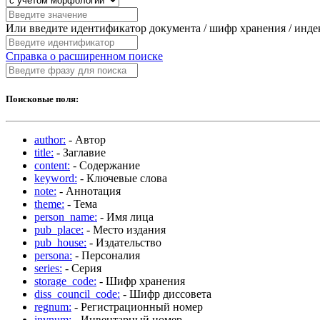
Или введите идентификатор документа / шифр хранения / инд
Справка о расширенном поиске
Поисковые поля:
author:
- Автор
title:
- Заглавие
content:
- Содержание
keyword:
- Ключевые слова
note:
- Аннотация
theme:
- Тема
person_name:
- Имя лица
pub_place:
- Место издания
pub_house:
- Издательство
persona:
- Персоналия
series:
- Серия
storage_code:
- Шифр хранения
diss_council_code:
- Шифр диссовета
regnum:
- Регистрационный номер
invnum:
- Инвентарный номер