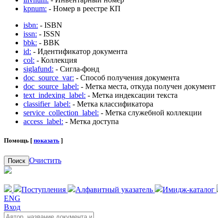
kpnum:
- Номер в реестре КП
isbn:
- ISBN
issn:
- ISSN
bbk:
- BBK
id:
- Идентификатор документа
col:
- Коллекция
siglafund:
- Сигла-фонд
doc_source_var:
- Способ получения документа
doc_source_label:
- Метка места, откуда получен документ
text_indexing_label:
- Метка индексации текста
classifier_label:
- Метка классификатора
service_collection_label:
- Метка служебной коллекции
access_label:
- Метка доступа
Помощь [
показать
]
Очистить
Поиск
Поступления
Алфавитный указатель
Имидж-каталог
ENG
Вход