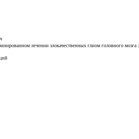
ч
нированном лечении злокачественных глиом головного мозга : ав
аций