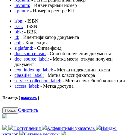
invnum:
- Инвентарный номер
kpnum:
- Номер в реестре КП
isbn:
- ISBN
issn:
- ISSN
bbk:
- BBK
id:
- Идентификатор документа
col:
- Коллекция
siglafund:
- Сигла-фонд
doc_source_var:
- Способ получения документа
doc_source_label:
- Метка места, откуда получен
документ
text_indexing_label:
- Метка индексации текста
classifier_label:
- Метка классификатора
service_collection_label:
- Метка служебной коллекции
access_label:
- Метка доступа
Помощь [
показать
]
Очистить
Поиск
Поступления
Алфавитный указатель
Имидж-
каталог
Сетевые ресурсы