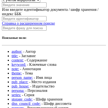
Или введите идентификатор документа / шифр хранения /
индекс ББК
Справка о расширенном поиске
Поисковые поля:
author:
- Автор
title:
- Заглавие
content:
- Содержание
keyword:
- Ключевые слова
note:
- Аннотация
theme:
- Тема
person_name:
- Имя лица
pub_place:
- Место издания
pub_house:
- Издательство
persona:
- Персоналия
series:
- Серия
storage_code:
- Шифр хранения
diss_council_code:
- Шифр диссовета
regnum:
- Регистрационный номер