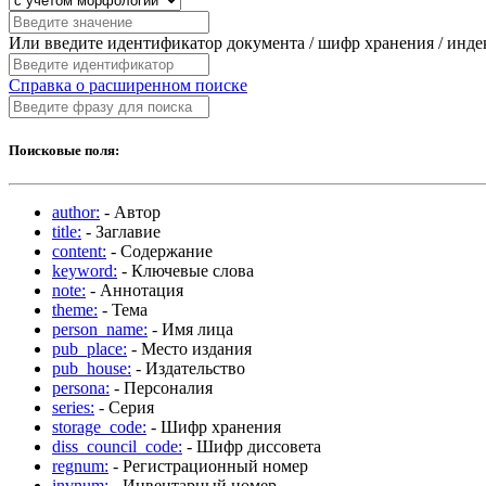
Или введите идентификатор документа / шифр хранения / инд
Справка о расширенном поиске
Поисковые поля:
author:
- Автор
title:
- Заглавие
content:
- Содержание
keyword:
- Ключевые слова
note:
- Аннотация
theme:
- Тема
person_name:
- Имя лица
pub_place:
- Место издания
pub_house:
- Издательство
persona:
- Персоналия
series:
- Серия
storage_code:
- Шифр хранения
diss_council_code:
- Шифр диссовета
regnum:
- Регистрационный номер
invnum:
- Инвентарный номер