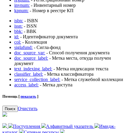
invnum:
- Инвентарный номер
kpnum:
- Номер в реестре КП
isbn:
- ISBN
issn:
- ISSN
bbk:
- BBK
id:
- Идентификатор документа
col:
- Коллекция
siglafund:
- Сигла-фонд
doc_source_var:
- Способ получения документа
doc_source_label:
- Метка места, откуда получен
документ
text_indexing_label:
- Метка индексации текста
classifier_label:
- Метка классификатора
service_collection_label:
- Метка служебной коллекции
access_label:
- Метка доступа
Помощь [
показать
]
Очистить
Поиск
Поступления
Алфавитный указатель
Имидж-
каталог
Сетевые ресурсы