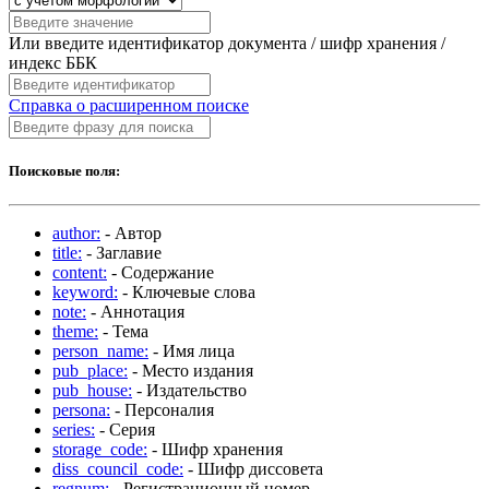
Или введите идентификатор документа / шифр хранения /
индекс ББК
Справка о расширенном поиске
Поисковые поля:
author:
- Автор
title:
- Заглавие
content:
- Содержание
keyword:
- Ключевые слова
note:
- Аннотация
theme:
- Тема
person_name:
- Имя лица
pub_place:
- Место издания
pub_house:
- Издательство
persona:
- Персоналия
series:
- Серия
storage_code:
- Шифр хранения
diss_council_code:
- Шифр диссовета
regnum:
- Регистрационный номер