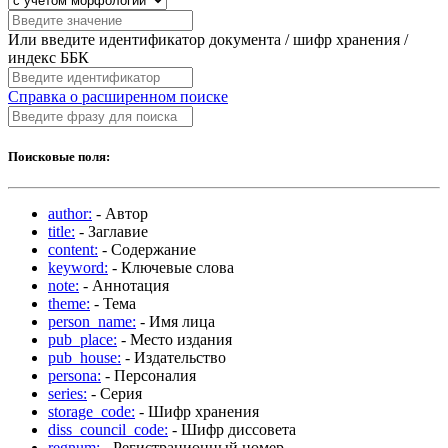
Или введите идентификатор документа / шифр хранения /
индекс ББК
Справка о расширенном поиске
Поисковые поля:
author:
- Автор
title:
- Заглавие
content:
- Содержание
keyword:
- Ключевые слова
note:
- Аннотация
theme:
- Тема
person_name:
- Имя лица
pub_place:
- Место издания
pub_house:
- Издательство
persona:
- Персоналия
series:
- Серия
storage_code:
- Шифр хранения
diss_council_code:
- Шифр диссовета
regnum:
- Регистрационный номер