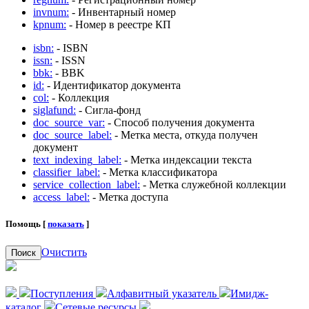
invnum:
- Инвентарный номер
kpnum:
- Номер в реестре КП
isbn:
- ISBN
issn:
- ISSN
bbk:
- BBK
id:
- Идентификатор документа
col:
- Коллекция
siglafund:
- Сигла-фонд
doc_source_var:
- Способ получения документа
doc_source_label:
- Метка места, откуда получен
документ
text_indexing_label:
- Метка индексации текста
classifier_label:
- Метка классификатора
service_collection_label:
- Метка служебной коллекции
access_label:
- Метка доступа
Помощь [
показать
]
Очистить
Поиск
Поступления
Алфавитный указатель
Имидж-
каталог
Сетевые ресурсы