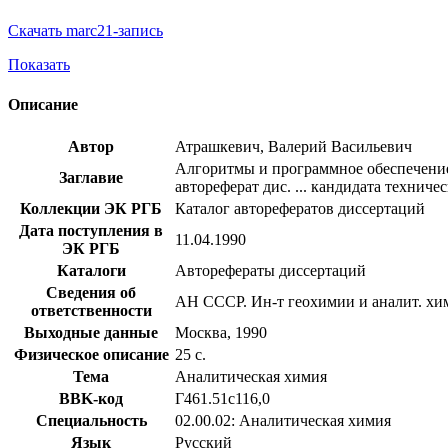
Скачать marc21-запись
Показать
Описание
Автор
Атрашкевич, Валерий Васильевич
Алгоритмы и программное обеспечение
Заглавие
автореферат дис. ... кандидата техничес
Коллекции ЭК РГБ
Каталог авторефератов диссертаций
Дата поступления в
11.04.1990
ЭК РГБ
Каталоги
Авторефераты диссертаций
Сведения об
АН СССР. Ин-т геохимии и аналит. хим
ответственности
Выходные данные
Москва, 1990
Физическое описание
25 с.
Тема
Аналитическая химия
BBK-код
Г461.51с116,0
Специальность
02.00.02: Аналитическая химия
Язык
Русский