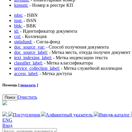
kpnum:
- Номер в реестре КП
isbn:
- ISBN
issn:
- ISSN
bbk:
- BBK
id:
- Идентификатор документа
col:
- Коллекция
siglafund:
- Сигла-фонд
doc_source_var:
- Способ получения документа
doc_source_label:
- Метка места, откуда получен документ
text_indexing_label:
- Метка индексации текста
classifier_label:
- Метка классификатора
service_collection_label:
- Метка служебной коллекции
access_label:
- Метка доступа
Помощь [
показать
]
Очистить
Поиск
Поступления
Алфавитный указатель
Имидж-каталог
ENG
Вход