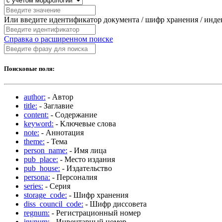
Или введите идентификатор документа / шифр хранения / инд
Справка о расширенном поиске
Поисковые поля:
author:
- Автор
title:
- Заглавие
content:
- Содержание
keyword:
- Ключевые слова
note:
- Аннотация
theme:
- Тема
person_name:
- Имя лица
pub_place:
- Место издания
pub_house:
- Издательство
persona:
- Персоналия
series:
- Серия
storage_code:
- Шифр хранения
diss_council_code:
- Шифр диссовета
regnum:
- Регистрационный номер
invnum:
- Инвентарный номер