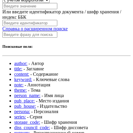
Или введите идентификатор документа / шифр хранения /
индекс ББК
Справка о расширенном поиске
Поисковые поля:
author:
- Автор
title:
- Заглавие
content:
- Содержание
keyword:
- Ключевые слова
note:
- Аннотация
theme:
- Тема
person_name:
- Имя лица
pub_place:
- Место издания
pub_house:
- Издательство
persona:
- Персоналия
series:
- Серия
storage_code:
- Шифр хранения
diss_council_code:
- Шифр диссовета
regnum:
- Регистрационный номер