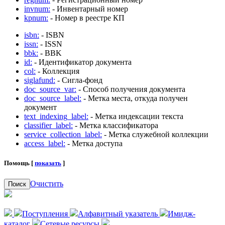
invnum:
- Инвентарный номер
kpnum:
- Номер в реестре КП
isbn:
- ISBN
issn:
- ISSN
bbk:
- BBK
id:
- Идентификатор документа
col:
- Коллекция
siglafund:
- Сигла-фонд
doc_source_var:
- Способ получения документа
doc_source_label:
- Метка места, откуда получен
документ
text_indexing_label:
- Метка индексации текста
classifier_label:
- Метка классификатора
service_collection_label:
- Метка служебной коллекции
access_label:
- Метка доступа
Помощь [
показать
]
Очистить
Поиск
Поступления
Алфавитный указатель
Имидж-
каталог
Сетевые ресурсы