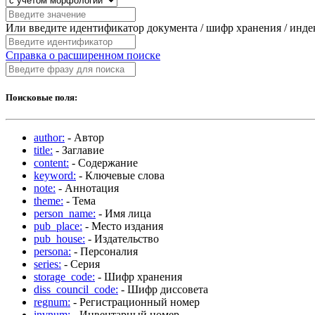
Или введите идентификатор документа / шифр хранения / инд
Справка о расширенном поиске
Поисковые поля:
author:
- Автор
title:
- Заглавие
content:
- Содержание
keyword:
- Ключевые слова
note:
- Аннотация
theme:
- Тема
person_name:
- Имя лица
pub_place:
- Место издания
pub_house:
- Издательство
persona:
- Персоналия
series:
- Серия
storage_code:
- Шифр хранения
diss_council_code:
- Шифр диссовета
regnum:
- Регистрационный номер
invnum:
- Инвентарный номер