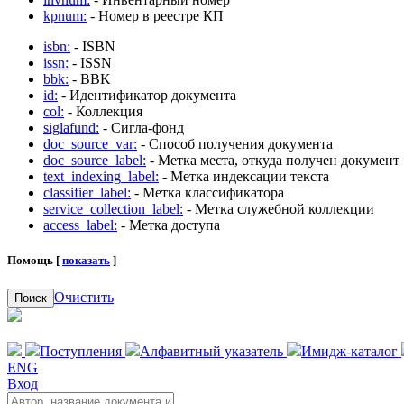
kpnum:
- Номер в реестре КП
isbn:
- ISBN
issn:
- ISSN
bbk:
- BBK
id:
- Идентификатор документа
col:
- Коллекция
siglafund:
- Сигла-фонд
doc_source_var:
- Способ получения документа
doc_source_label:
- Метка места, откуда получен документ
text_indexing_label:
- Метка индексации текста
classifier_label:
- Метка классификатора
service_collection_label:
- Метка служебной коллекции
access_label:
- Метка доступа
Помощь [
показать
]
Очистить
Поиск
Поступления
Алфавитный указатель
Имидж-каталог
ENG
Вход