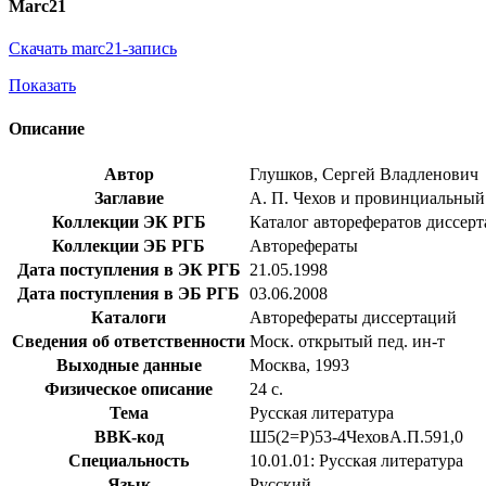
Marc21
Скачать marc21-запись
Показать
Описание
Автор
Глушков, Сергей Владленович
Заглавие
А. П. Чехов и провинциальный ч
Коллекции ЭК РГБ
Каталог авторефератов диссер
Коллекции ЭБ РГБ
Авторефераты
Дата поступления в ЭК РГБ
21.05.1998
Дата поступления в ЭБ РГБ
03.06.2008
Каталоги
Авторефераты диссертаций
Сведения об ответственности
Моск. открытый пед. ин-т
Выходные данные
Москва, 1993
Физическое описание
24 с.
Тема
Русская литература
BBK-код
Ш5(2=Р)53-4ЧеховА.П.591,0
Специальность
10.01.01: Русская литература
Язык
Русский