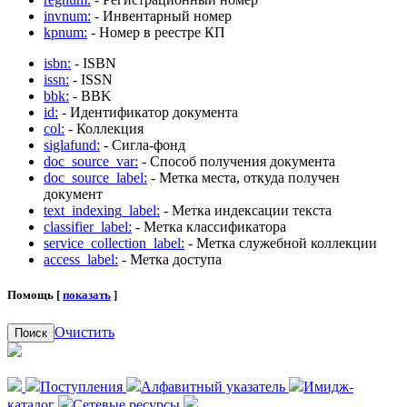
invnum:
- Инвентарный номер
kpnum:
- Номер в реестре КП
isbn:
- ISBN
issn:
- ISSN
bbk:
- BBK
id:
- Идентификатор документа
col:
- Коллекция
siglafund:
- Сигла-фонд
doc_source_var:
- Способ получения документа
doc_source_label:
- Метка места, откуда получен
документ
text_indexing_label:
- Метка индексации текста
classifier_label:
- Метка классификатора
service_collection_label:
- Метка служебной коллекции
access_label:
- Метка доступа
Помощь [
показать
]
Очистить
Поиск
Поступления
Алфавитный указатель
Имидж-
каталог
Сетевые ресурсы