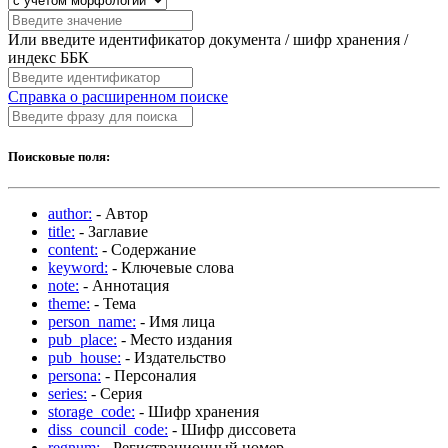
Или введите идентификатор документа / шифр хранения /
индекс ББК
Справка о расширенном поиске
Поисковые поля:
author:
- Автор
title:
- Заглавие
content:
- Содержание
keyword:
- Ключевые слова
note:
- Аннотация
theme:
- Тема
person_name:
- Имя лица
pub_place:
- Место издания
pub_house:
- Издательство
persona:
- Персоналия
series:
- Серия
storage_code:
- Шифр хранения
diss_council_code:
- Шифр диссовета
regnum:
- Регистрационный номер