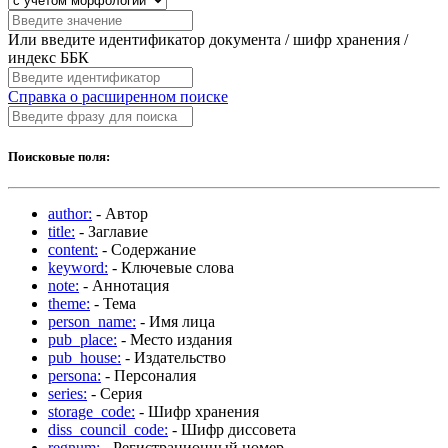
Или введите идентификатор документа / шифр хранения /
индекс ББК
Справка о расширенном поиске
Поисковые поля:
author:
- Автор
title:
- Заглавие
content:
- Содержание
keyword:
- Ключевые слова
note:
- Аннотация
theme:
- Тема
person_name:
- Имя лица
pub_place:
- Место издания
pub_house:
- Издательство
persona:
- Персоналия
series:
- Серия
storage_code:
- Шифр хранения
diss_council_code:
- Шифр диссовета
regnum:
- Регистрационный номер