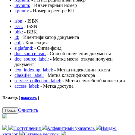
invnum:
- Инвентарный номер
kpnum:
- Номер в реестре КП
isbn:
- ISBN
issn:
- ISSN
bbk:
- BBK
id:
- Идентификатор документа
col:
- Коллекция
siglafund:
- Сигла-фонд
doc_source_var:
- Способ получения документа
doc_source_label:
- Метка места, откуда получен
документ
text_indexing_label:
- Метка индексации текста
classifier_label:
- Метка классификатора
service_collection_label:
- Метка служебной коллекции
access_label:
- Метка доступа
Помощь [
показать
]
Очистить
Поиск
Поступления
Алфавитный указатель
Имидж-
каталог
Сетевые ресурсы