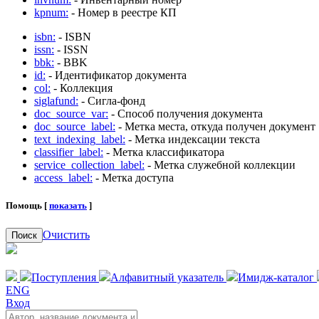
kpnum:
- Номер в реестре КП
isbn:
- ISBN
issn:
- ISSN
bbk:
- BBK
id:
- Идентификатор документа
col:
- Коллекция
siglafund:
- Сигла-фонд
doc_source_var:
- Способ получения документа
doc_source_label:
- Метка места, откуда получен документ
text_indexing_label:
- Метка индексации текста
classifier_label:
- Метка классификатора
service_collection_label:
- Метка служебной коллекции
access_label:
- Метка доступа
Помощь [
показать
]
Очистить
Поиск
Поступления
Алфавитный указатель
Имидж-каталог
ENG
Вход