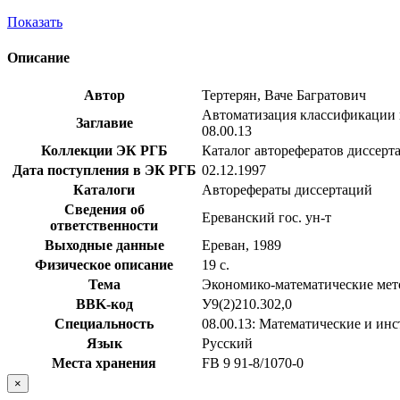
Показать
Описание
Автор
Тертерян, Ваче Багратович
Автоматизация классификации и
Заглавие
08.00.13
Коллекции ЭК РГБ
Каталог авторефератов диссерт
Дата поступления в ЭК РГБ
02.12.1997
Каталоги
Авторефераты диссертаций
Сведения об
Ереванский гос. ун-т
ответственности
Выходные данные
Ереван, 1989
Физическое описание
19 с.
Тема
Экономико-математические ме
BBK-код
У9(2)210.302,0
Специальность
08.00.13: Математические и ин
Язык
Русский
Места хранения
FB 9 91-8/1070-0
×