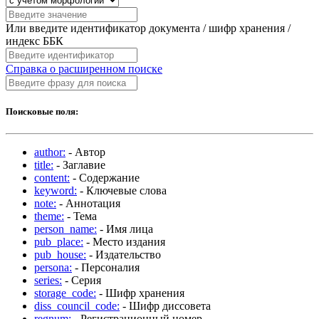
Или введите идентификатор документа / шифр хранения /
индекс ББК
Справка о расширенном поиске
Поисковые поля:
author:
- Автор
title:
- Заглавие
content:
- Содержание
keyword:
- Ключевые слова
note:
- Аннотация
theme:
- Тема
person_name:
- Имя лица
pub_place:
- Место издания
pub_house:
- Издательство
persona:
- Персоналия
series:
- Серия
storage_code:
- Шифр хранения
diss_council_code:
- Шифр диссовета
regnum:
- Регистрационный номер