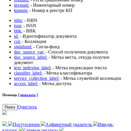
invnum:
- Инвентарный номер
kpnum:
- Номер в реестре КП
isbn:
- ISBN
issn:
- ISSN
bbk:
- BBK
id:
- Идентификатор документа
col:
- Коллекция
siglafund:
- Сигла-фонд
doc_source_var:
- Способ получения документа
doc_source_label:
- Метка места, откуда получен
документ
text_indexing_label:
- Метка индексации текста
classifier_label:
- Метка классификатора
service_collection_label:
- Метка служебной коллекции
access_label:
- Метка доступа
Помощь [
показать
]
Очистить
Поиск
Поступления
Алфавитный указатель
Имидж-
каталог
Сетевые ресурсы