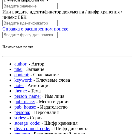
Или введите идентификатор документа / шифр хранения /
индекс ББК
Справка о расширенном поиске
Поисковые поля:
author:
- Автор
title:
- Заглавие
content:
- Содержание
keyword:
- Ключевые слова
note:
- Аннотация
theme:
- Тема
person_name:
- Имя лица
pub_place:
- Место издания
pub_house:
- Издательство
persona:
- Персоналия
series:
- Серия
storage_code:
- Шифр хранения
diss_council_code:
- Шифр диссовета
regnum:
- Регистрационный номер