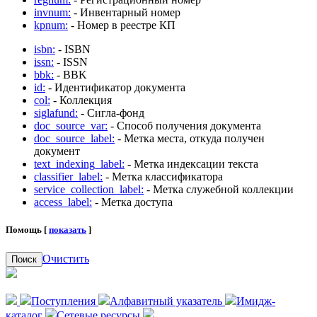
invnum:
- Инвентарный номер
kpnum:
- Номер в реестре КП
isbn:
- ISBN
issn:
- ISSN
bbk:
- BBK
id:
- Идентификатор документа
col:
- Коллекция
siglafund:
- Сигла-фонд
doc_source_var:
- Способ получения документа
doc_source_label:
- Метка места, откуда получен
документ
text_indexing_label:
- Метка индексации текста
classifier_label:
- Метка классификатора
service_collection_label:
- Метка служебной коллекции
access_label:
- Метка доступа
Помощь [
показать
]
Очистить
Поиск
Поступления
Алфавитный указатель
Имидж-
каталог
Сетевые ресурсы