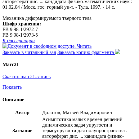
автореферат дис. ... кандидата физико-математических наук :
01.02.04 / Моск. гос. горный ун-т. - Тула, 1997. - 14 с.
Механика деформируемого твердого тела
Шифр хранения:
FB 9 98-1/2972-7
FB 9 98-1/2973-5
К диссертации
Читать
Заказать в читальный зал
Заказать копию фрагмента
Marc21
Скачать marc21-запись
Показать
Описание
Автор
Долотов, Матвей Владимирович
Асимптотика малых времен решений
динамических задач упругости и
Заглавие
термоупругости для полупространства :
автореферат дис. ... кандидата физико-