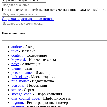
Или введите идентификатор документа / шифр хранения / инд
Справка о расширенном поиске
Поисковые поля:
author:
- Автор
title:
- Заглавие
content:
- Содержание
keyword:
- Ключевые слова
note:
- Аннотация
theme:
- Тема
person_name:
- Имя лица
pub_place:
- Место издания
pub_house:
- Издательство
persona:
- Персоналия
series:
- Серия
storage_code:
- Шифр хранения
diss_council_code:
- Шифр диссовета
regnum:
- Регистрационный номер
invnum:
- Инвентарный номер