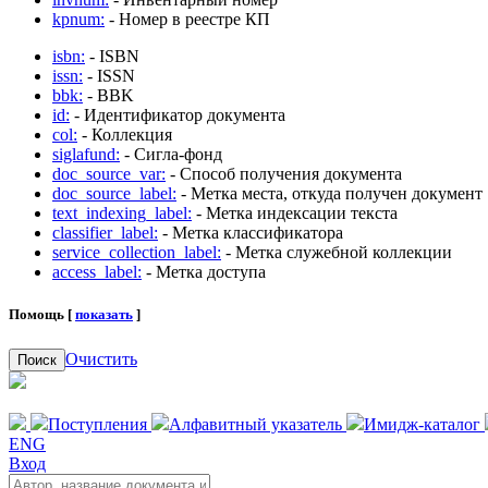
kpnum:
- Номер в реестре КП
isbn:
- ISBN
issn:
- ISSN
bbk:
- BBK
id:
- Идентификатор документа
col:
- Коллекция
siglafund:
- Сигла-фонд
doc_source_var:
- Способ получения документа
doc_source_label:
- Метка места, откуда получен документ
text_indexing_label:
- Метка индексации текста
classifier_label:
- Метка классификатора
service_collection_label:
- Метка служебной коллекции
access_label:
- Метка доступа
Помощь [
показать
]
Очистить
Поиск
Поступления
Алфавитный указатель
Имидж-каталог
ENG
Вход