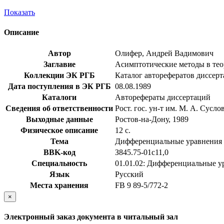
Показать
Описание
Автор
Олифер, Андрей Вадимович
Заглавие
Асимптотические методы в теор
Коллекции ЭК РГБ
Каталог авторефератов диссер
Дата поступления в ЭК РГБ
08.08.1989
Каталоги
Авторефераты диссертаций
Сведения об ответственности
Рост. гос. ун-т им. М. А. Сусло
Выходные данные
Ростов-на-Дону, 1989
Физическое описание
12 с.
Тема
Дифференциальные уравнения
BBK-код
З845.75-01с11,0
Специальность
01.01.02: Дифференциальные у
Язык
Русский
Места хранения
FB 9 89-5/772-2
×
Электронный заказ документа в читальный зал