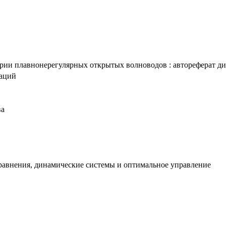
ии плавнонерегулярных открытых волноводов : автореферат дис. 
таций
ва
равнения, динамические системы и оптимальное управление