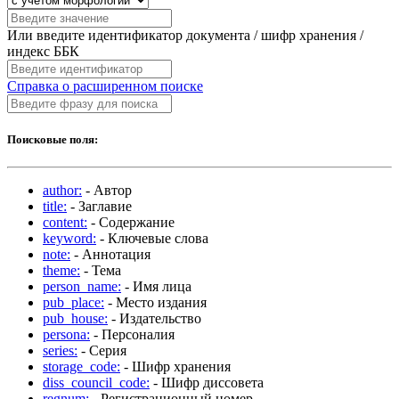
Или введите идентификатор документа / шифр хранения /
индекс ББК
Справка о расширенном поиске
Поисковые поля:
author:
- Автор
title:
- Заглавие
content:
- Содержание
keyword:
- Ключевые слова
note:
- Аннотация
theme:
- Тема
person_name:
- Имя лица
pub_place:
- Место издания
pub_house:
- Издательство
persona:
- Персоналия
series:
- Серия
storage_code:
- Шифр хранения
diss_council_code:
- Шифр диссовета
regnum:
- Регистрационный номер