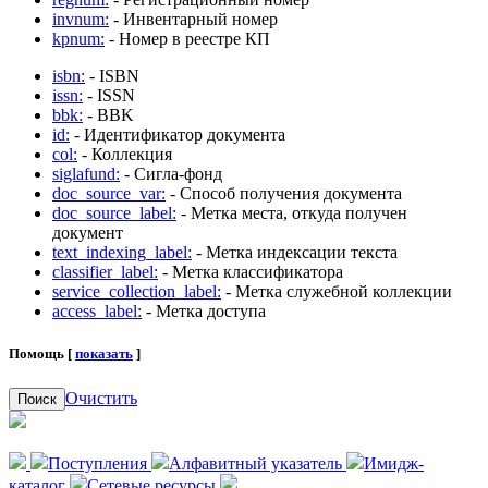
invnum:
- Инвентарный номер
kpnum:
- Номер в реестре КП
isbn:
- ISBN
issn:
- ISSN
bbk:
- BBK
id:
- Идентификатор документа
col:
- Коллекция
siglafund:
- Сигла-фонд
doc_source_var:
- Способ получения документа
doc_source_label:
- Метка места, откуда получен
документ
text_indexing_label:
- Метка индексации текста
classifier_label:
- Метка классификатора
service_collection_label:
- Метка служебной коллекции
access_label:
- Метка доступа
Помощь [
показать
]
Очистить
Поиск
Поступления
Алфавитный указатель
Имидж-
каталог
Сетевые ресурсы