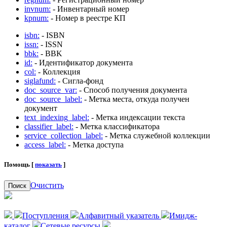
invnum:
- Инвентарный номер
kpnum:
- Номер в реестре КП
isbn:
- ISBN
issn:
- ISSN
bbk:
- BBK
id:
- Идентификатор документа
col:
- Коллекция
siglafund:
- Сигла-фонд
doc_source_var:
- Способ получения документа
doc_source_label:
- Метка места, откуда получен
документ
text_indexing_label:
- Метка индексации текста
classifier_label:
- Метка классификатора
service_collection_label:
- Метка служебной коллекции
access_label:
- Метка доступа
Помощь [
показать
]
Очистить
Поиск
Поступления
Алфавитный указатель
Имидж-
каталог
Сетевые ресурсы