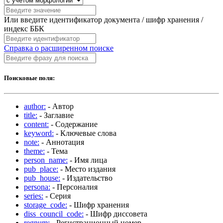
Или введите идентификатор документа / шифр хранения /
индекс ББК
Справка о расширенном поиске
Поисковые поля:
author:
- Автор
title:
- Заглавие
content:
- Содержание
keyword:
- Ключевые слова
note:
- Аннотация
theme:
- Тема
person_name:
- Имя лица
pub_place:
- Место издания
pub_house:
- Издательство
persona:
- Персоналия
series:
- Серия
storage_code:
- Шифр хранения
diss_council_code:
- Шифр диссовета
regnum:
- Регистрационный номер