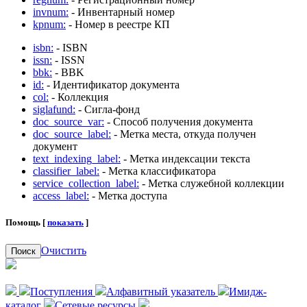
invnum:
- Инвентарный номер
kpnum:
- Номер в реестре КП
isbn:
- ISBN
issn:
- ISSN
bbk:
- BBK
id:
- Идентификатор документа
col:
- Коллекция
siglafund:
- Сигла-фонд
doc_source_var:
- Способ получения документа
doc_source_label:
- Метка места, откуда получен
документ
text_indexing_label:
- Метка индексации текста
classifier_label:
- Метка классификатора
service_collection_label:
- Метка служебной коллекции
access_label:
- Метка доступа
Помощь [
показать
]
Очистить
Поиск
Поступления
Алфавитный указатель
Имидж-
каталог
Сетевые ресурсы