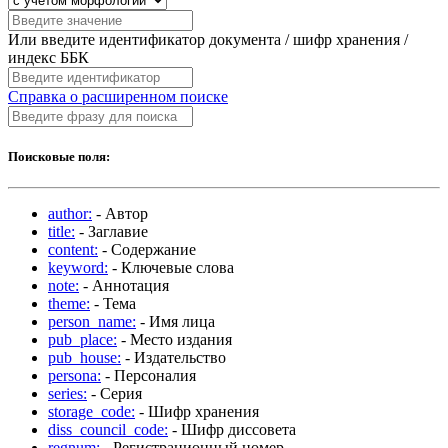
Или введите идентификатор документа / шифр хранения /
индекс ББК
Справка о расширенном поиске
Поисковые поля:
author:
- Автор
title:
- Заглавие
content:
- Содержание
keyword:
- Ключевые слова
note:
- Аннотация
theme:
- Тема
person_name:
- Имя лица
pub_place:
- Место издания
pub_house:
- Издательство
persona:
- Персоналия
series:
- Серия
storage_code:
- Шифр хранения
diss_council_code:
- Шифр диссовета
regnum:
- Регистрационный номер