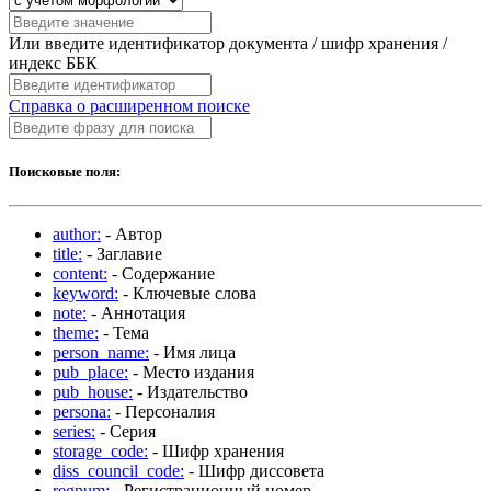
Или введите идентификатор документа / шифр хранения /
индекс ББК
Справка о расширенном поиске
Поисковые поля:
author:
- Автор
title:
- Заглавие
content:
- Содержание
keyword:
- Ключевые слова
note:
- Аннотация
theme:
- Тема
person_name:
- Имя лица
pub_place:
- Место издания
pub_house:
- Издательство
persona:
- Персоналия
series:
- Серия
storage_code:
- Шифр хранения
diss_council_code:
- Шифр диссовета
regnum:
- Регистрационный номер