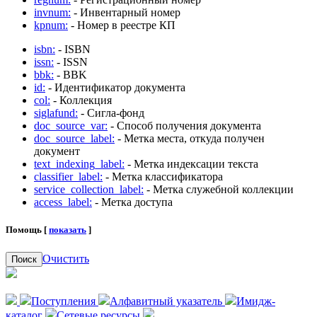
invnum:
- Инвентарный номер
kpnum:
- Номер в реестре КП
isbn:
- ISBN
issn:
- ISSN
bbk:
- BBK
id:
- Идентификатор документа
col:
- Коллекция
siglafund:
- Сигла-фонд
doc_source_var:
- Способ получения документа
doc_source_label:
- Метка места, откуда получен
документ
text_indexing_label:
- Метка индексации текста
classifier_label:
- Метка классификатора
service_collection_label:
- Метка служебной коллекции
access_label:
- Метка доступа
Помощь [
показать
]
Очистить
Поиск
Поступления
Алфавитный указатель
Имидж-
каталог
Сетевые ресурсы