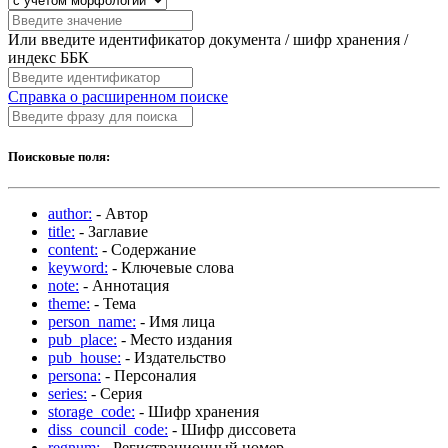
Или введите идентификатор документа / шифр хранения /
индекс ББК
Справка о расширенном поиске
Поисковые поля:
author:
- Автор
title:
- Заглавие
content:
- Содержание
keyword:
- Ключевые слова
note:
- Аннотация
theme:
- Тема
person_name:
- Имя лица
pub_place:
- Место издания
pub_house:
- Издательство
persona:
- Персоналия
series:
- Серия
storage_code:
- Шифр хранения
diss_council_code:
- Шифр диссовета
regnum:
- Регистрационный номер