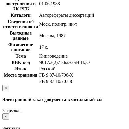
поступления в
01.06.1988
ЭК РГБ
Каталоги
Авторефераты диссертаций
Сведения об
Моск. полигр. ин-т
ответственности
Выходные
Москва, 1987
данные
Физическое
17 с.
описание
Тема
Книговедение
BBK-код
Ч617.3(2)7-8БажанН.П.,О
Язык
Русский
Места хранения
FB 9 87-10/706-Х
FB 9 87-10/707-8
×
Электронный заказ документа в читальный зал
Загрузка...
×
Загрузка...