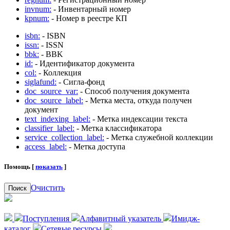
invnum:
- Инвентарный номер
kpnum:
- Номер в реестре КП
isbn:
- ISBN
issn:
- ISSN
bbk:
- BBK
id:
- Идентификатор документа
col:
- Коллекция
siglafund:
- Сигла-фонд
doc_source_var:
- Способ получения документа
doc_source_label:
- Метка места, откуда получен
документ
text_indexing_label:
- Метка индексации текста
classifier_label:
- Метка классификатора
service_collection_label:
- Метка служебной коллекции
access_label:
- Метка доступа
Помощь [
показать
]
Очистить
Поиск
Поступления
Алфавитный указатель
Имидж-
каталог
Сетевые ресурсы