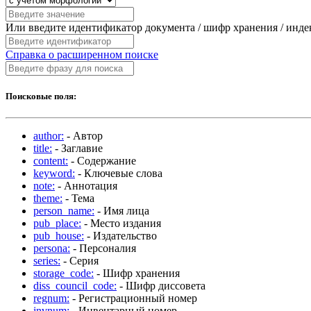
Или введите идентификатор документа / шифр хранения / инд
Справка о расширенном поиске
Поисковые поля:
author:
- Автор
title:
- Заглавие
content:
- Содержание
keyword:
- Ключевые слова
note:
- Аннотация
theme:
- Тема
person_name:
- Имя лица
pub_place:
- Место издания
pub_house:
- Издательство
persona:
- Персоналия
series:
- Серия
storage_code:
- Шифр хранения
diss_council_code:
- Шифр диссовета
regnum:
- Регистрационный номер
invnum:
- Инвентарный номер