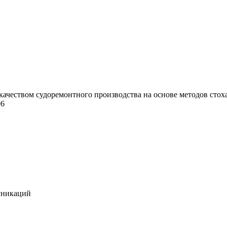
чеством судоремонтного производства на основе методов стохаст
06
уникаций