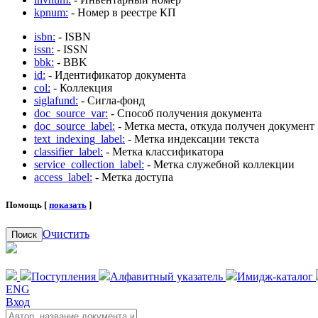
kpnum:
- Номер в реестре КП
isbn:
- ISBN
issn:
- ISSN
bbk:
- BBK
id:
- Идентификатор документа
col:
- Коллекция
siglafund:
- Сигла-фонд
doc_source_var:
- Способ получения документа
doc_source_label:
- Метка места, откуда получен документ
text_indexing_label:
- Метка индексации текста
classifier_label:
- Метка классификатора
service_collection_label:
- Метка служебной коллекции
access_label:
- Метка доступа
Помощь [
показать
]
Очистить
Поиск
Поступления
Алфавитный указатель
Имидж-каталог
ENG
Вход