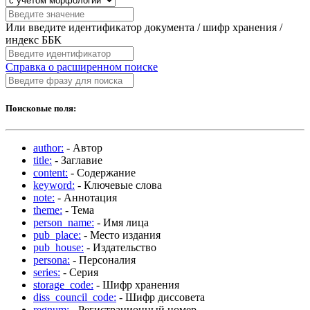
Или введите идентификатор документа / шифр хранения /
индекс ББК
Справка о расширенном поиске
Поисковые поля:
author:
- Автор
title:
- Заглавие
content:
- Содержание
keyword:
- Ключевые слова
note:
- Аннотация
theme:
- Тема
person_name:
- Имя лица
pub_place:
- Место издания
pub_house:
- Издательство
persona:
- Персоналия
series:
- Серия
storage_code:
- Шифр хранения
diss_council_code:
- Шифр диссовета
regnum:
- Регистрационный номер