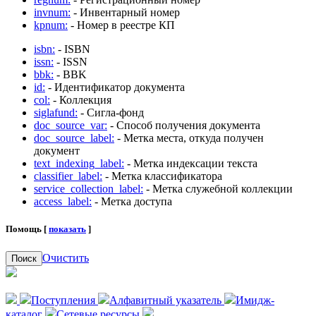
invnum:
- Инвентарный номер
kpnum:
- Номер в реестре КП
isbn:
- ISBN
issn:
- ISSN
bbk:
- BBK
id:
- Идентификатор документа
col:
- Коллекция
siglafund:
- Сигла-фонд
doc_source_var:
- Способ получения документа
doc_source_label:
- Метка места, откуда получен
документ
text_indexing_label:
- Метка индексации текста
classifier_label:
- Метка классификатора
service_collection_label:
- Метка служебной коллекции
access_label:
- Метка доступа
Помощь [
показать
]
Очистить
Поиск
Поступления
Алфавитный указатель
Имидж-
каталог
Сетевые ресурсы