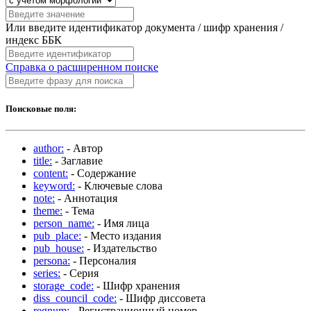
Или введите идентификатор документа / шифр хранения /
индекс ББК
Справка о расширенном поиске
Поисковые поля:
author:
- Автор
title:
- Заглавие
content:
- Содержание
keyword:
- Ключевые слова
note:
- Аннотация
theme:
- Тема
person_name:
- Имя лица
pub_place:
- Место издания
pub_house:
- Издательство
persona:
- Персоналия
series:
- Серия
storage_code:
- Шифр хранения
diss_council_code:
- Шифр диссовета
regnum:
- Регистрационный номер