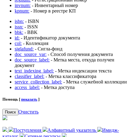
invnum:
- Инвентарный номер
kpnum:
- Номер в реестре КП
isbn:
- ISBN
issn:
- ISSN
bbk:
- BBK
id:
- Идентификатор документа
col:
- Коллекция
siglafund:
- Сигла-фонд
doc_source_var:
- Способ получения документа
doc_source_label:
- Метка места, откуда получен
документ
text_indexing_label:
- Метка индексации текста
classifier_label:
- Метка классификатора
service_collection_label:
- Метка служебной коллекции
access_label:
- Метка доступа
Помощь [
показать
]
Очистить
Поиск
Поступления
Алфавитный указатель
Имидж-
каталог
Сетевые ресурсы