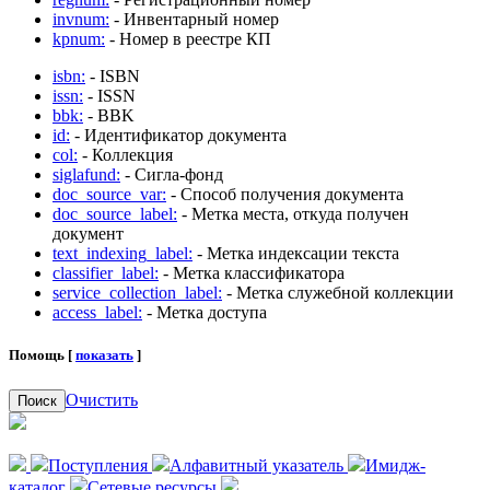
invnum:
- Инвентарный номер
kpnum:
- Номер в реестре КП
isbn:
- ISBN
issn:
- ISSN
bbk:
- BBK
id:
- Идентификатор документа
col:
- Коллекция
siglafund:
- Сигла-фонд
doc_source_var:
- Способ получения документа
doc_source_label:
- Метка места, откуда получен
документ
text_indexing_label:
- Метка индексации текста
classifier_label:
- Метка классификатора
service_collection_label:
- Метка служебной коллекции
access_label:
- Метка доступа
Помощь [
показать
]
Очистить
Поиск
Поступления
Алфавитный указатель
Имидж-
каталог
Сетевые ресурсы