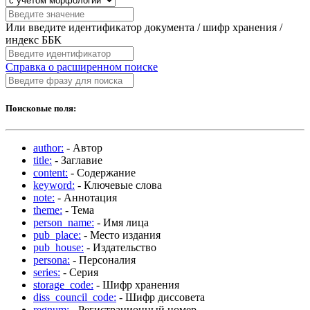
Или введите идентификатор документа / шифр хранения /
индекс ББК
Справка о расширенном поиске
Поисковые поля:
author:
- Автор
title:
- Заглавие
content:
- Содержание
keyword:
- Ключевые слова
note:
- Аннотация
theme:
- Тема
person_name:
- Имя лица
pub_place:
- Место издания
pub_house:
- Издательство
persona:
- Персоналия
series:
- Серия
storage_code:
- Шифр хранения
diss_council_code:
- Шифр диссовета
regnum:
- Регистрационный номер