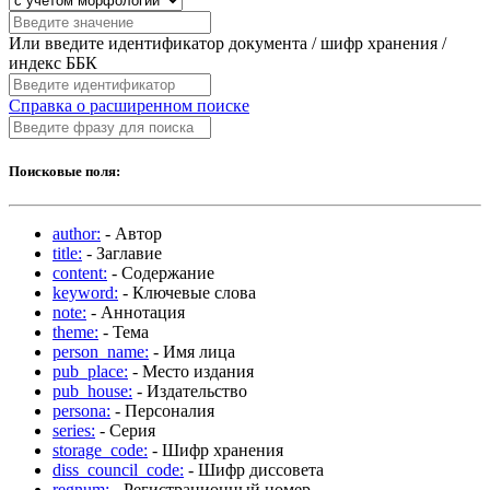
Или введите идентификатор документа / шифр хранения /
индекс ББК
Справка о расширенном поиске
Поисковые поля:
author:
- Автор
title:
- Заглавие
content:
- Содержание
keyword:
- Ключевые слова
note:
- Аннотация
theme:
- Тема
person_name:
- Имя лица
pub_place:
- Место издания
pub_house:
- Издательство
persona:
- Персоналия
series:
- Серия
storage_code:
- Шифр хранения
diss_council_code:
- Шифр диссовета
regnum:
- Регистрационный номер