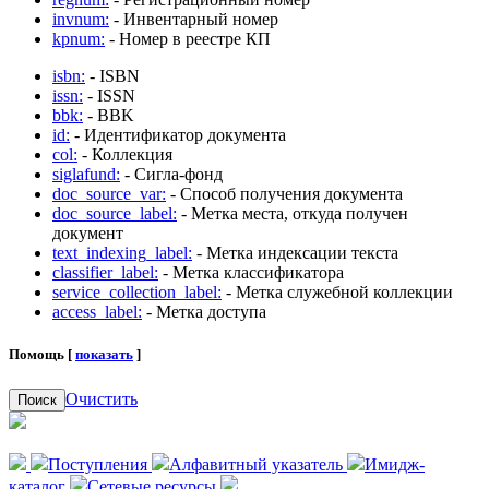
invnum:
- Инвентарный номер
kpnum:
- Номер в реестре КП
isbn:
- ISBN
issn:
- ISSN
bbk:
- BBK
id:
- Идентификатор документа
col:
- Коллекция
siglafund:
- Сигла-фонд
doc_source_var:
- Способ получения документа
doc_source_label:
- Метка места, откуда получен
документ
text_indexing_label:
- Метка индексации текста
classifier_label:
- Метка классификатора
service_collection_label:
- Метка служебной коллекции
access_label:
- Метка доступа
Помощь [
показать
]
Очистить
Поиск
Поступления
Алфавитный указатель
Имидж-
каталог
Сетевые ресурсы