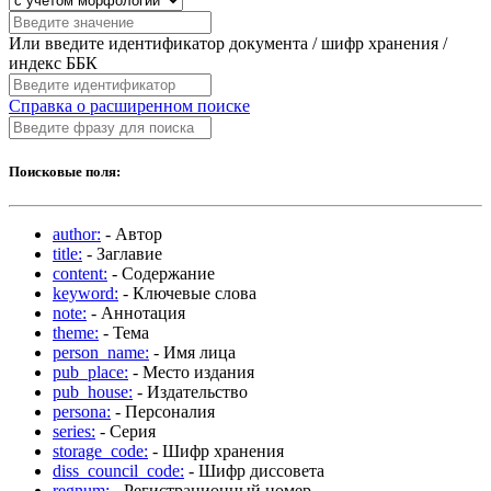
Или введите идентификатор документа / шифр хранения /
индекс ББК
Справка о расширенном поиске
Поисковые поля:
author:
- Автор
title:
- Заглавие
content:
- Содержание
keyword:
- Ключевые слова
note:
- Аннотация
theme:
- Тема
person_name:
- Имя лица
pub_place:
- Место издания
pub_house:
- Издательство
persona:
- Персоналия
series:
- Серия
storage_code:
- Шифр хранения
diss_council_code:
- Шифр диссовета
regnum:
- Регистрационный номер