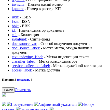
invnum:
- Инвентарный номер
kpnum:
- Номер в реестре КП
isbn:
- ISBN
issn:
- ISSN
bbk:
- BBK
id:
- Идентификатор документа
col:
- Коллекция
siglafund:
- Сигла-фонд
doc_source_var:
- Способ получения документа
doc_source_label:
- Метка места, откуда получен
документ
text_indexing_label:
- Метка индексации текста
classifier_label:
- Метка классификатора
service_collection_label:
- Метка служебной коллекции
access_label:
- Метка доступа
Помощь [
показать
]
Очистить
Поиск
Поступления
Алфавитный указатель
Имидж-
каталог
Сетевые ресурсы