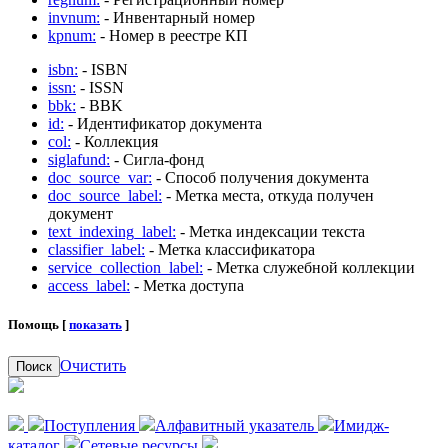
invnum:
- Инвентарный номер
kpnum:
- Номер в реестре КП
isbn:
- ISBN
issn:
- ISSN
bbk:
- BBK
id:
- Идентификатор документа
col:
- Коллекция
siglafund:
- Сигла-фонд
doc_source_var:
- Способ получения документа
doc_source_label:
- Метка места, откуда получен
документ
text_indexing_label:
- Метка индексации текста
classifier_label:
- Метка классификатора
service_collection_label:
- Метка служебной коллекции
access_label:
- Метка доступа
Помощь [
показать
]
Очистить
Поиск
Поступления
Алфавитный указатель
Имидж-
каталог
Сетевые ресурсы