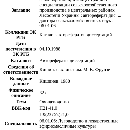
специализации сельскохозяйственного
Заглавие
производства в центральных районах
Лесостепи Украины : автореферат дис. ...
доктора сельскохозяйственных наук :
06.01.06
Коллекции ЭК
Каталог авторефератов диссертаций
РГБ
Дата
поступления в
04.10.1988
ЭК РГБ
Каталоги
Авторефераты диссертаций
Сведения об
Кишин. с.-х. ин-т им. М. В. Фрунзе
ответственности
Выходные
Кишинев, 1988
данные
Физическое
32 с.
описание
Тема
Овощеводство
BBK-код
П21-41,0
П9(237Ук)21,0
06.01.06: Луговодство и лекарственные,
Специальность
эфирномасличные культуры