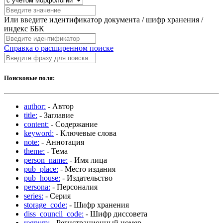
Или введите идентификатор документа / шифр хранения /
индекс ББК
Справка о расширенном поиске
Поисковые поля:
author:
- Автор
title:
- Заглавие
content:
- Содержание
keyword:
- Ключевые слова
note:
- Аннотация
theme:
- Тема
person_name:
- Имя лица
pub_place:
- Место издания
pub_house:
- Издательство
persona:
- Персоналия
series:
- Серия
storage_code:
- Шифр хранения
diss_council_code:
- Шифр диссовета
regnum:
- Регистрационный номер