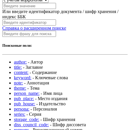
Или введите идентификатор документа / шифр хранения /
индекс ББК
Справка о расширенном поиске
Поисковые поля:
author:
- Автор
title:
- Заглавие
content:
- Содержание
keyword:
- Ключевые слова
note:
- Аннотация
theme:
- Тема
person_name:
- Имя лица
pub_place:
- Место издания
pub_house:
- Издательство
persona:
- Персоналия
series:
- Серия
storage_code:
- Шифр хранения
diss_council_code:
- Шифр диссовета
regnum:
- Регистрационный номер