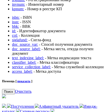
invnum:
- Инвентарный номер
kpnum:
- Номер в реестре КП
isbn:
- ISBN
issn:
- ISSN
bbk:
- BBK
id:
- Идентификатор документа
col:
- Коллекция
siglafund:
- Сигла-фонд
doc_source_var:
- Способ получения документа
doc_source_label:
- Метка места, откуда получен
документ
text_indexing_label:
- Метка индексации текста
classifier_label:
- Метка классификатора
service_collection_label:
- Метка служебной коллекции
access_label:
- Метка доступа
Помощь [
показать
]
Очистить
Поиск
Поступления
Алфавитный указатель
Имидж-
каталог
Сетевые ресурсы