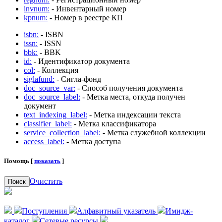
invnum:
- Инвентарный номер
kpnum:
- Номер в реестре КП
isbn:
- ISBN
issn:
- ISSN
bbk:
- BBK
id:
- Идентификатор документа
col:
- Коллекция
siglafund:
- Сигла-фонд
doc_source_var:
- Способ получения документа
doc_source_label:
- Метка места, откуда получен
документ
text_indexing_label:
- Метка индексации текста
classifier_label:
- Метка классификатора
service_collection_label:
- Метка служебной коллекции
access_label:
- Метка доступа
Помощь [
показать
]
Очистить
Поиск
Поступления
Алфавитный указатель
Имидж-
каталог
Сетевые ресурсы