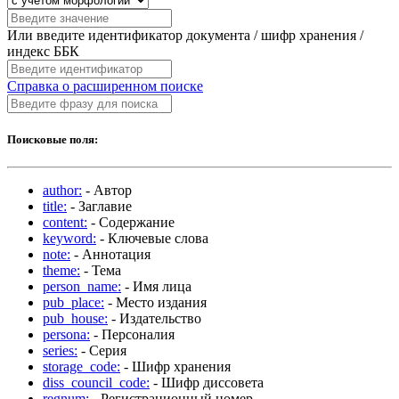
Или введите идентификатор документа / шифр хранения /
индекс ББК
Справка о расширенном поиске
Поисковые поля:
author:
- Автор
title:
- Заглавие
content:
- Содержание
keyword:
- Ключевые слова
note:
- Аннотация
theme:
- Тема
person_name:
- Имя лица
pub_place:
- Место издания
pub_house:
- Издательство
persona:
- Персоналия
series:
- Серия
storage_code:
- Шифр хранения
diss_council_code:
- Шифр диссовета
regnum:
- Регистрационный номер