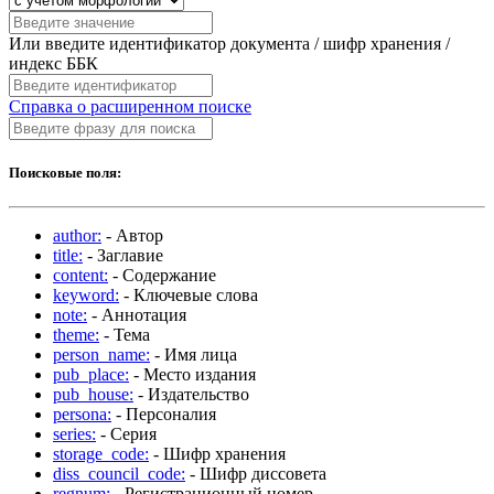
Или введите идентификатор документа / шифр хранения /
индекс ББК
Справка о расширенном поиске
Поисковые поля:
author:
- Автор
title:
- Заглавие
content:
- Содержание
keyword:
- Ключевые слова
note:
- Аннотация
theme:
- Тема
person_name:
- Имя лица
pub_place:
- Место издания
pub_house:
- Издательство
persona:
- Персоналия
series:
- Серия
storage_code:
- Шифр хранения
diss_council_code:
- Шифр диссовета
regnum:
- Регистрационный номер