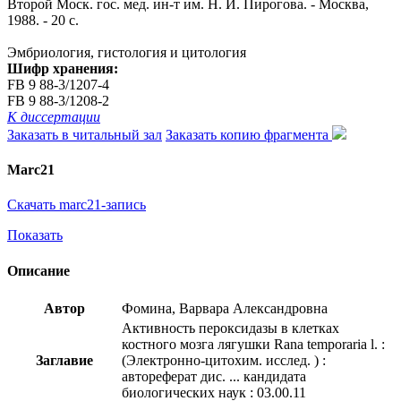
Второй Моск. гос. мед. ин-т им. Н. И. Пирогова. - Москва,
1988. - 20 с.
Эмбриология, гистология и цитология
Шифр хранения:
FB 9 88-3/1207-4
FB 9 88-3/1208-2
К диссертации
Заказать в читальный зал
Заказать копию фрагмента
Marc21
Скачать marc21-запись
Показать
Описание
Автор
Фомина, Варвара Александровна
Активность пероксидазы в клетках
костного мозга лягушки Rana temporaria l. :
Заглавие
(Электронно-цитохим. исслед. ) :
автореферат дис. ... кандидата
биологических наук : 03.00.11