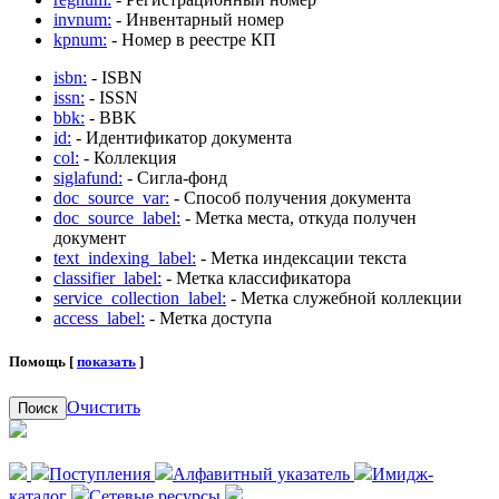
invnum:
- Инвентарный номер
kpnum:
- Номер в реестре КП
isbn:
- ISBN
issn:
- ISSN
bbk:
- BBK
id:
- Идентификатор документа
col:
- Коллекция
siglafund:
- Сигла-фонд
doc_source_var:
- Способ получения документа
doc_source_label:
- Метка места, откуда получен
документ
text_indexing_label:
- Метка индексации текста
classifier_label:
- Метка классификатора
service_collection_label:
- Метка служебной коллекции
access_label:
- Метка доступа
Помощь [
показать
]
Очистить
Поиск
Поступления
Алфавитный указатель
Имидж-
каталог
Сетевые ресурсы