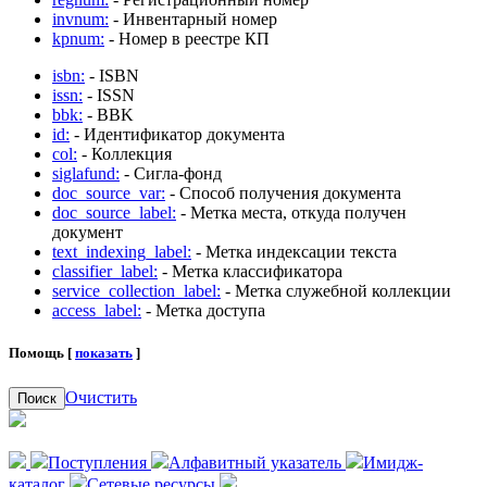
invnum:
- Инвентарный номер
kpnum:
- Номер в реестре КП
isbn:
- ISBN
issn:
- ISSN
bbk:
- BBK
id:
- Идентификатор документа
col:
- Коллекция
siglafund:
- Сигла-фонд
doc_source_var:
- Способ получения документа
doc_source_label:
- Метка места, откуда получен
документ
text_indexing_label:
- Метка индексации текста
classifier_label:
- Метка классификатора
service_collection_label:
- Метка служебной коллекции
access_label:
- Метка доступа
Помощь [
показать
]
Очистить
Поиск
Поступления
Алфавитный указатель
Имидж-
каталог
Сетевые ресурсы