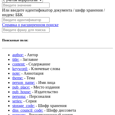
Или введите идентификатор документа / шифр хранения /
индекс ББК
Справка о расширенном поиске
Поисковые поля:
author:
- Автор
title:
- Заглавие
content:
- Содержание
keyword:
- Ключевые слова
note:
- Аннотация
theme:
- Тема
person_name:
- Имя лица
pub_place:
- Место издания
pub_house:
- Издательство
persona:
- Персоналия
series:
- Серия
storage_code:
- Шифр хранения
diss_council_code:
- Шифр диссовета
regnum:
- Регистрационный номер