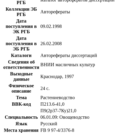
РГБ
Коллекции ЭБ
Авторефераты
РГБ
Дата
поступления в
09.02.1998
ЭК РГБ
Дата
поступления в
26.02.2008
ЭБ РГБ
Каталоги
Авторефераты диссертаций
Сведения об
ВНИИ масличных культур
ответственности
Выходные
Краснодар, 1997
данные
Физическое
24 с.
описание
Тема
Растениеводство
BBK-код
П213.6-41,0
П9(2р37-7Ку)21,0
Специальность
06.01.09: Овощеводство
Язык
Русский
Места хранения
FB 9 97-4/3376-8