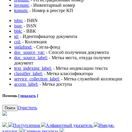
invnum:
- Инвентарный номер
kpnum:
- Номер в реестре КП
isbn:
- ISBN
issn:
- ISSN
bbk:
- BBK
id:
- Идентификатор документа
col:
- Коллекция
siglafund:
- Сигла-фонд
doc_source_var:
- Способ получения документа
doc_source_label:
- Метка места, откуда получен
документ
text_indexing_label:
- Метка индексации текста
classifier_label:
- Метка классификатора
service_collection_label:
- Метка служебной коллекции
access_label:
- Метка доступа
Помощь [
показать
]
Очистить
Поиск
Поступления
Алфавитный указатель
Имидж-
каталог
Сетевые ресурсы