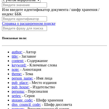
Или введите идентификатор документа / шифр хранения /
индекс ББК
Справка о расширенном поиске
Поисковые поля:
author:
- Автор
title:
- Заглавие
content:
- Содержание
keyword:
- Ключевые слова
note:
- Аннотация
theme:
- Тема
person_name:
- Имя лица
pub_place:
- Место издания
pub_house:
- Издательство
persona:
- Персоналия
series:
- Серия
storage_code:
- Шифр хранения
diss_council_code:
- Шифр диссовета
regnum:
- Регистрационный номер