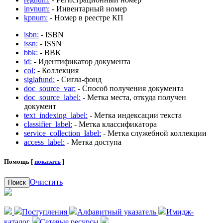
invnum:
- Инвентарный номер
kpnum:
- Номер в реестре КП
isbn:
- ISBN
issn:
- ISSN
bbk:
- BBK
id:
- Идентификатор документа
col:
- Коллекция
siglafund:
- Сигла-фонд
doc_source_var:
- Способ получения документа
doc_source_label:
- Метка места, откуда получен
документ
text_indexing_label:
- Метка индексации текста
classifier_label:
- Метка классификатора
service_collection_label:
- Метка служебной коллекции
access_label:
- Метка доступа
Помощь [
показать
]
Очистить
Поиск
Поступления
Алфавитный указатель
Имидж-
каталог
Сетевые ресурсы