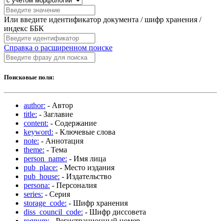
Или введите идентификатор документа / шифр хранения /
индекс ББК
Справка о расширенном поиске
Поисковые поля:
author:
- Автор
title:
- Заглавие
content:
- Содержание
keyword:
- Ключевые слова
note:
- Аннотация
theme:
- Тема
person_name:
- Имя лица
pub_place:
- Место издания
pub_house:
- Издательство
persona:
- Персоналия
series:
- Серия
storage_code:
- Шифр хранения
diss_council_code:
- Шифр диссовета
regnum:
- Регистрационный номер