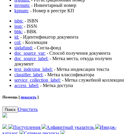
invnum:
- Инвентарный номер
kpnum:
- Номер в реестре КП
isbn:
- ISBN
issn:
- ISSN
bbk:
- BBK
id:
- Идентификатор документа
col:
- Коллекция
siglafund:
- Сигла-фонд
doc_source_var:
- Способ получения документа
doc_source_label:
- Метка места, откуда получен
документ
text_indexing_label:
- Метка индексации текста
classifier_label:
- Метка классификатора
service_collection_label:
- Метка служебной коллекции
access_label:
- Метка доступа
Помощь [
показать
]
Очистить
Поиск
Поступления
Алфавитный указатель
Имидж-
каталог
Сетевые ресурсы