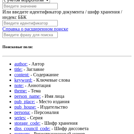
Или введите идентификатор документа / шифр хранения /
индекс ББК
Справка о расширенном поиске
Поисковые поля:
author:
- Автор
title:
- Заглавие
content:
- Содержание
keyword:
- Ключевые слова
note:
- Аннотация
theme:
- Тема
person_name:
- Имя лица
pub_place:
- Место издания
pub_house:
- Издательство
persona:
- Персоналия
series:
- Серия
storage_code:
- Шифр хранения
diss_council_code:
- Шифр диссовета
regnum:
- Регистрационный номер